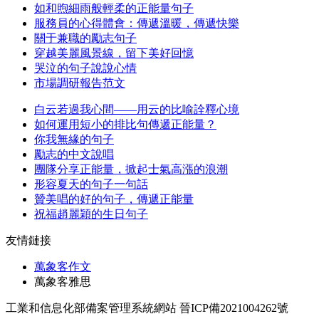
如和煦細雨般輕柔的正能量句子
服務員的心得體會：傳遞溫暖，傳遞快樂
關于兼職的勵志句子
穿越美麗風景線，留下美好回憶
哭泣的句子說說心情
市場調研報告范文
白云若過我心間——用云的比喻詮釋心境
如何運用短小的排比句傳遞正能量？
你我無緣的句子
勵志的中文說唱
團隊分享正能量，掀起士氣高漲的浪潮
形容夏天的句子一句話
贊美唱的好的句子，傳遞正能量
祝福趙麗穎的生日句子
友情鏈接
萬象客作文
萬象客雅思
工業和信息化部備案管理系統網站 晉ICP備2021004262號