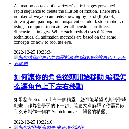
Animation consists of a series of static images presented in
rapid sequence to create the illusion of motion. There are a
number of ways to animate: drawing by hand (flipbook),
drawing and painting on transparent celluloid, stop-motion, or
using a computer to create two-dimensional or three-
dimensional images. While each method uses different
techniques, all animation methods are based on the same
concepts of how to fool the eye.
2022-12-25 19:23:34
如何讓你的角色從頭開始移動 編程怎
么讓角色上下左右移動
如果您在 Scratch 上有一個精靈，您可能希望將其制作成
動畫，作為您學習的下一步。這篇文章解釋了你需要做
什么來制作一個在 Scratch move 上開發的精靈。
2022-12-25 19:22:10