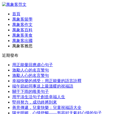
首頁
萬象客留學
萬象客作文
萬象客百科
萬象客美食
萬象客出國
萬象客雅思
近期發布
用正能量回應虐心句子
激勵人心的名言警句
激勵人心的名言警句
幸福快樂的感受：用正能量的語言詮釋
端午節給同事送上最溫暖的祝福語
關于下雨的唯美句子
用平淡生活句子創造幸福人生
堅持努力，成功終將到來
善意傳遞，兒童快樂：兒童祝福語大全
陽光明媚，心情舒暢——形容好天氣好心情的句子