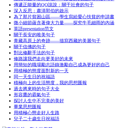
傳遞正能量的QQ說說：關于社會的句子
深入反思：肅清郭伯的啟示
為了那片貧困山區——學生寫給愛心扶貧的申請書
微小細節蘊含著偉大力量——探究牛毛細雨的內涵
英語presentation范文
關于長安的唯美句子
青藏高原上的奇跡——描寫西藏的美麗句子
關于信佛的句子
對比修辭手法的句子
修路讓我們走向更美好的未來
用簡短的職場勵志語錄激勵自己成為更好的自己
用積極的態度面對新的一天
同一天生日的祝福語
積極向上的生活態度，我的思想匯報
過去將來時的句子大全
形容鷹的霸氣句子
探討人生中不完美的美好
畢業思想匯報
用積極心態走好人生路
兒子二十歲生日祝福語