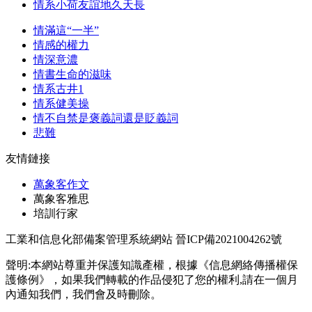
情系小荷友誼地久天長
情滿這“一半”
情感的權力
情深意濃
情書生命的滋味
情系古井1
情系健美操
情不自禁是褒義詞還是貶義詞
悲難
友情鏈接
萬象客作文
萬象客雅思
培訓行家
工業和信息化部備案管理系統網站 晉ICP備2021004262號
聲明:本網站尊重并保護知識產權，根據《信息網絡傳播權保
護條例》，如果我們轉載的作品侵犯了您的權利,請在一個月
內通知我們，我們會及時刪除。