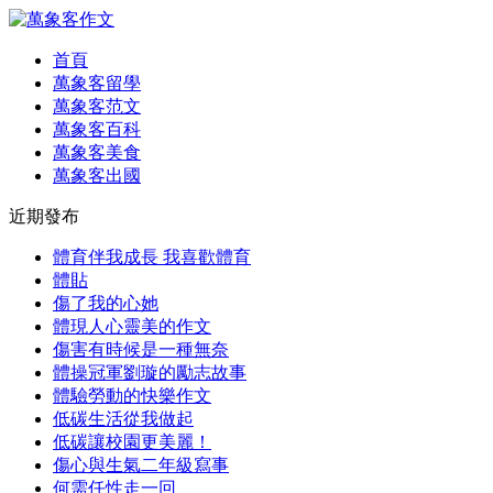
首頁
萬象客留學
萬象客范文
萬象客百科
萬象客美食
萬象客出國
近期發布
體育伴我成長 我喜歡體育
體貼
傷了我的心她
體現人心靈美的作文
傷害有時候是一種無奈
體操冠軍劉璇的勵志故事
體驗勞動的快樂作文
低碳生活從我做起
低碳讓校園更美麗！
傷心與生氣二年級寫事
何需任性走一回