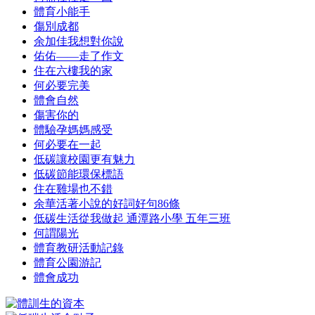
體育小能手
傷別成都
余加佳我想對你說
佑佑——走了作文
住在六樓我的家
何必要完美
體會自然
傷害你的
體驗孕媽媽感受
何必要在一起
低碳讓校園更有魅力
低碳節能環保標語
住在雞場也不錯
余華活著小說的好詞好句86條
低碳生活從我做起 通潭路小學 五年三班
何謂陽光
體育教研活動記錄
體育公園游記
體會成功