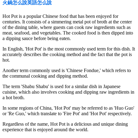
火鍋怎么說英語怎么說
Hot Pot is a popular Chinese food that has been enjoyed for
centuries. It consists of a simmering metal pot of broth at the center
of the dining table, where guests can cook raw ingredients such as
meat, seafood, and vegetables. The cooked food is then dipped into
a dipping sauce before being eaten.
In English, 'Hot Pot' is the most commonly used term for this dish. It
accurately describes the cooking method and the fact that the pot is
hot.
Another term commonly used is 'Chinese Fondue,' which refers to
the communal cooking and dipping method.
The term 'Shabu Shabu' is used for a similar dish in Japanese
cuisine, which also involves cooking and dipping raw ingredients in
a hot broth.
In some regions of China, 'Hot Pot' may be referred to as 'Huo Guo'
or 'Re Guo,' which translate to 'Fire Pot' and 'Hot Pot' respectively.
Regardless of the name, Hot Pot is a delicious and unique dining
experience that is enjoyed around the world.