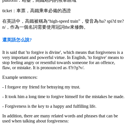
platform：站臺，高鐵站內的候車區域
ticket：車票，高鐵乘車必備的憑證
在英語中，高鐵被稱為“high-speed train”，發音為/ha? spi?d tre?
n/，作為一個名詞需要使用冠詞the來修飾。
還英語怎么說?
It is said that 'to forgive is divine', which means that forgiveness is a
very important and powerful virtue. In English, 'to forgive' means to
stop feeling angry or resentful towards someone for an offence,
flaw, or mistake. It is pronounced as /f?r?ɡ?v/.
Example sentences:
- I forgave my friend for betraying my trust.
- It took him a long time to forgive himself for the mistakes he made.
- Forgiveness is the key to a happy and fulfilling life.
In addition, there are many related words and phrases that can be
used when talking about forgiveness: