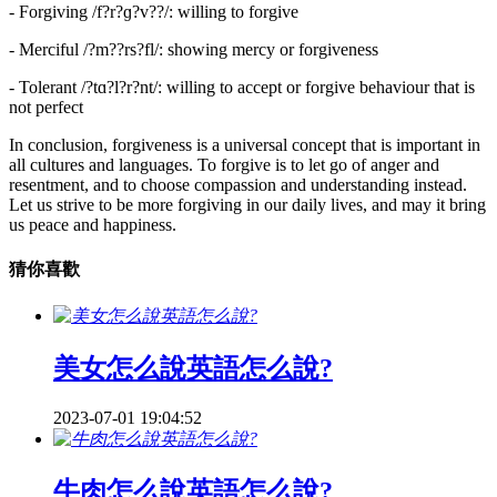
- Forgiving /f?r?ɡ?v??/: willing to forgive
- Merciful /?m??rs?fl/: showing mercy or forgiveness
- Tolerant /?tɑ?l?r?nt/: willing to accept or forgive behaviour that is
not perfect
In conclusion, forgiveness is a universal concept that is important in
all cultures and languages. To forgive is to let go of anger and
resentment, and to choose compassion and understanding instead.
Let us strive to be more forgiving in our daily lives, and may it bring
us peace and happiness.
猜你喜歡
美女怎么說英語怎么說?
2023-07-01 19:04:52
牛肉怎么說英語怎么說?