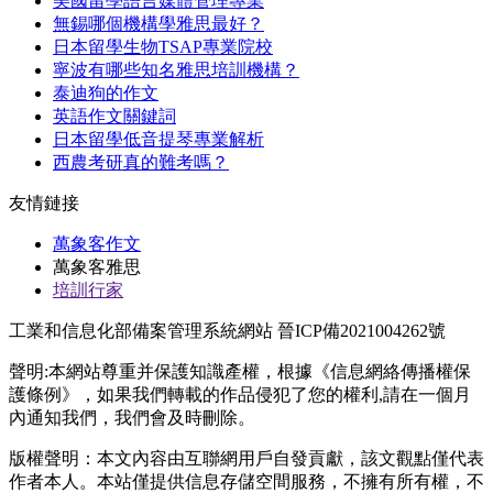
美國留學語言媒體管理專業
無錫哪個機構學雅思最好？
日本留學生物TSAP專業院校
寧波有哪些知名雅思培訓機構？
泰迪狗的作文
英語作文關鍵詞
日本留學低音提琴專業解析
西農考研真的難考嗎？
友情鏈接
萬象客作文
萬象客雅思
培訓行家
工業和信息化部備案管理系統網站 晉ICP備2021004262號
聲明:本網站尊重并保護知識產權，根據《信息網絡傳播權保
護條例》，如果我們轉載的作品侵犯了您的權利,請在一個月
內通知我們，我們會及時刪除。
版權聲明：本文內容由互聯網用戶自發貢獻，該文觀點僅代表
作者本人。本站僅提供信息存儲空間服務，不擁有所有權，不