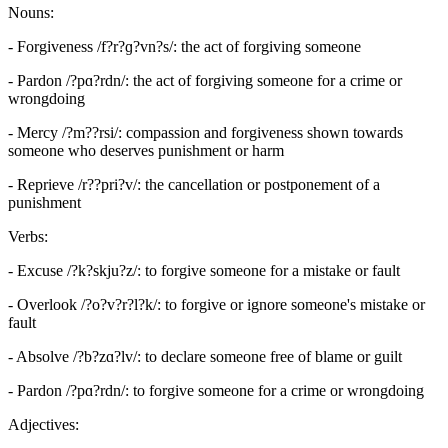
Nouns:
- Forgiveness /f?r?ɡ?vn?s/: the act of forgiving someone
- Pardon /?pɑ?rdn/: the act of forgiving someone for a crime or
wrongdoing
- Mercy /?m??rsi/: compassion and forgiveness shown towards
someone who deserves punishment or harm
- Reprieve /r??pri?v/: the cancellation or postponement of a
punishment
Verbs:
- Excuse /?k?skju?z/: to forgive someone for a mistake or fault
- Overlook /?o?v?r?l?k/: to forgive or ignore someone's mistake or
fault
- Absolve /?b?zɑ?lv/: to declare someone free of blame or guilt
- Pardon /?pɑ?rdn/: to forgive someone for a crime or wrongdoing
Adjectives: