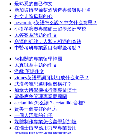
最熟悉的自己作文
新加坡留學葡萄酒釀造專業難度排名
作文走進母親的心
bescouring英語怎么說？中文什么意思？
小提琴演奏專業碩士留學澳洲學校
以答案為話題的作文
命運的紅線，人和人相遇的奇跡
中醫考研專業題目有哪些考點？
5g相關的專業留學韓國
以真誠為主題的作文
游戲 英語作文
virtues英語單詞可以組成什么句子？
武漢考雅思選哪個機構好？
加拿大留學機械行業專業博士
留學應急管理專業愛爾蘭
acetanilide怎么讀？acetanilide音標?
贊美一個美好的地方
一個人沉默的句子
媒體制作專業怎么留學新加坡
在瑞士留學應用力學專業費用