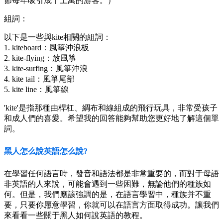
節每年吸引成千上萬的游客。）
組詞：
以下是一些與kite相關的組詞：
1. kiteboard：風箏沖浪板
2. kite-flying：放風箏
3. kite-surfing：風箏沖浪
4. kite tail：風箏尾部
5. kite line：風箏線
'kite'是指那種由桿杠、綢布和線組成的飛行玩具，非常受孩子
和成人們的喜愛。希望我的回答能夠幫助您更好地了解這個單
詞。
黑人怎么說英語怎么說?
在學習任何語言時，發音和語法都是非常重要的，而對于母語
非英語的人來說，可能會遇到一些困難，無論他們的種族如
何。但是，我們應該強調的是，在語言學習中，種族并不重
要，只要你愿意學習，你就可以在語言方面取得成功。讓我們
來看看一些關于黑人如何說英語的教程。