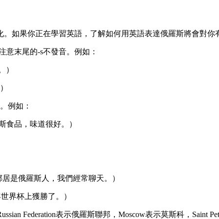
化。如果你正在學習英語，了解如何用英語表達俄羅斯將會對你
]，注意末尾的-s不發音。例如：
回來。）
。）
”。例如：
我嘗試了一些俄羅斯食品，味道很好。）
ch other.（我的鄰居是俄羅斯人，我們經常聊天。）
隊在2018年世界杯上獲勝了。）
an Federation表示俄羅斯聯邦，Moscow表示莫斯科，Saint P