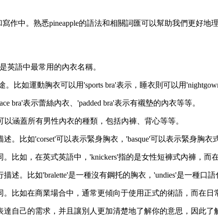
語和寫作中。熟悉pineapple的語法和相關詞匯可以幫助我們更好
的縮寫，是英語中最常用的內衣名稱。
運動胸衣可以用'sports bra'表示，睡衣則可以用'nightgow
bra'表示蕾絲內衣、'padded bra'表示有襯墊的內衣等等。
稱呼。這個詞可以涵蓋所有男性內衣的種類，包括內褲、背心等等。
如'corset'可以表示緊身胸衣，'basque'可以表示緊身胸
如，在英式英語中，'knickers'指的是女性短褲式內褲，而在美式
比如'bralette'是一種沒有鋼托的胸衣，'undies'是一種
不同。比如在商業場合中，通常更傾向于使用正式的術語，而在
地表達自己的需求，并且讓別人更加清楚地了解你的意思，因此