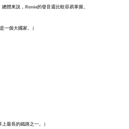
?/。總體來說，Russia的發音還比較容易掌握。
俄羅斯是一個大國家。）
（西伯利亞鐵路是世界上最長的鐵路之一。）