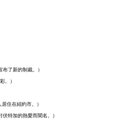
s.（俄國政府宣布了新的制裁。）
豐富多彩。）
有許多俄羅斯人居住在紐約市。）
（俄羅斯人以他們對伏特加的熱愛而聞名。）