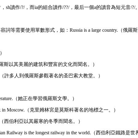
音，sh讀作/?/，而ia的組合讀作/??/，最后一個a的讀音為短元音/
要使用單數形式，如：Russia is a large country.（
。）
nd rich culture.（俄羅斯以其美麗的建筑和豐富的文化而聞名。）
 Basil's Cathedral.（許多人到俄羅斯參觀著名的圣巴索大教堂。）
an literature.（她正在學習俄羅斯文學。）
s landmark in Moscow.（克里姆林宮是莫斯科著名的地標之一。）
arsh winters.（西伯利亞以其嚴寒的冬季而聞名。）
iberian Railway is the longest railway in the world.