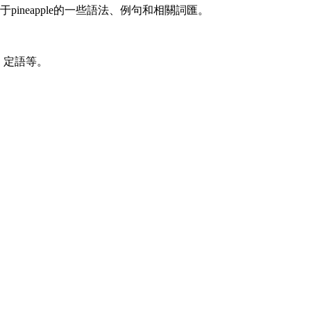
是關于pineapple的一些語法、例句和相關詞匯。
語、定語等。
）