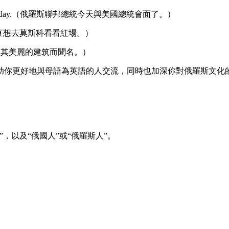
e US President today.（俄羅斯聯邦總統今天與美國總統會面了。）
Square.（我一直想去莫斯科看看紅場。）
ture.（圣彼得堡以其美麗的建筑而聞名。）
助你更好地與母語為英語的人交流，同時也加深你對俄羅斯文化
”，以及“俄國人”或“俄羅斯人”。