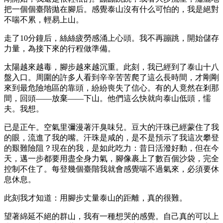
把一個個臺階拋在腳后。感覺泰山沒有什么可怕的，我是絕對
不喘不累，輕易上山。
走了10分鐘后，絲絲疲勞感涌上心頭。我不再蹦跳，開始儲存
力量，為接下來的行程做準備。
太陽越來越毒，腳步越來越沉重。此刻，我已經到了泰山十八
盤入口。周圍的許多人看到辛辛苦苦爬了這么長時間，才剛剛
來到最危險地區的靠頭，紛紛喪失了信心。有的人竟然在剎那
間，回頭——放棄——下山。他們這么快就向泰山低頭，懦
夫。我想。
已是正午。空氣里彌漫著汗臭味兒。豆大的汗珠已經蒙住了我
的眼，流進了我的嘴。汗珠是咸的，是不是預示了我這次攀登
的艱難險阻？現在的我，是如此吃力：昔日活潑好動，但在今
天，邁一步都要用盡全身力氣，腳像裹上了數百個沙袋，完全
控制不住了。每登幾個臺階我就會感覺喘不過氣來，必須要休
息休息。
此刻我才知道：用腳步丈量泰山的距離，真的很難。
望著綿延不絕的群山，我有一種想哭的感覺。自己真的可以上