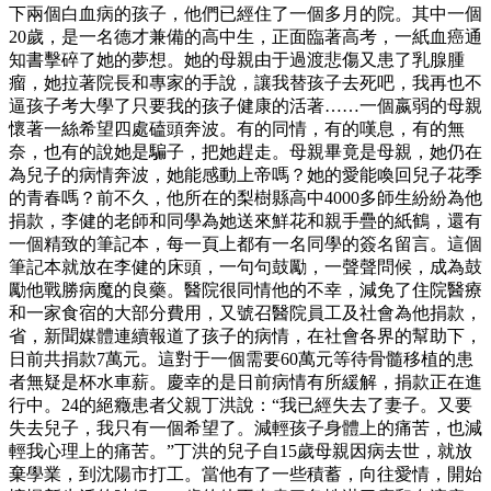
下兩個白血病的孩子，他們已經住了一個多月的院。其中一個
20歲，是一名德才兼備的高中生，正面臨著高考，一紙血癌通
知書擊碎了她的夢想。她的母親由于過渡悲傷又患了乳腺腫
瘤，她拉著院長和專家的手說，讓我替孩子去死吧，我再也不
逼孩子考大學了只要我的孩子健康的活著……一個嬴弱的母親
懷著一絲希望四處磕頭奔波。有的同情，有的嘆息，有的無
奈，也有的說她是騙子，把她趕走。母親畢竟是母親，她仍在
為兒子的病情奔波，她能感動上帝嗎？她的愛能喚回兒子花季
的青春嗎？前不久，他所在的梨樹縣高中4000多師生紛紛為他
捐款，李健的老師和同學為她送來鮮花和親手疊的紙鶴，還有
一個精致的筆記本，每一頁上都有一名同學的簽名留言。這個
筆記本就放在李健的床頭，一句句鼓勵，一聲聲問候，成為鼓
勵他戰勝病魔的良藥。醫院很同情他的不幸，減免了住院醫療
和一家食宿的大部分費用，又號召醫院員工及社會為他捐款，
省，新聞媒體連續報道了孩子的病情，在社會各界的幫助下，
日前共捐款7萬元。這對于一個需要60萬元等待骨髓移植的患
者無疑是杯水車薪。慶幸的是日前病情有所緩解，捐款正在進
行中。24的絕癥患者父親丁洪說：“我已經失去了妻子。又要
失去兒子，我只有一個希望了。減輕孩子身體上的痛苦，也減
輕我心理上的痛苦。”丁洪的兒子自15歲母親因病去世，就放
棄學業，到沈陽市打工。當他有了一些積蓄，向往愛情，開始