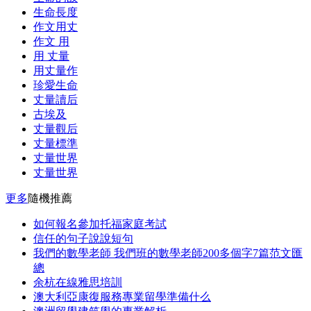
生命長度
作文用丈
作文 用
用 丈量
用丈量作
珍愛生命
丈量讀后
古埃及
丈量觀后
丈量標準
丈量世界
丈量世界
更多
隨機推薦
如何報名參加托福家庭考試
信任的句子說說短句
我們的數學老師 我們班的數學老師200多個字7篇范文匯
總
余杭在線雅思培訓
澳大利亞康復服務專業留學準備什么