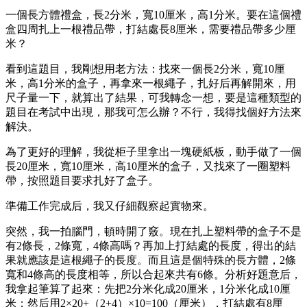
一個長方體禮盒，長2分米，寬10厘米，高1分米。要在這個禮
盒四周扎上一根禮品帶，打結處長8厘米，需要禮品帶多少厘
米？
看到這題目，我剛想用老方法：找來一個長2分米，寬10厘
米，高1分米的盒子，再拿來一根繩子，扎好后再解開來，用
尺子量一下，就算出了結果，可我轉念一想，要是這種類型的
題目在考試中出現，那我可怎么辦？不行，我得找個好方法來
解決。
為了更好的理解，我從柜子里拿出一塊硬紙板，動手做了一個
長20厘米，寬10厘米，高10厘米的盒子，又找來了一圈塑料
帶，按照題目要求扎好了盒子。
準備工作完成后，我又仔細觀察起實物來。
突然，我一拍腦門，頓時開了竅。現在扎上塑料帶的盒子不是
有2條長，2條寬，4條高嗎？再加上打結處的長度，得出的結
果就應該是這根繩子的長度。而且這是個特殊的長方體，2條
寬和4條高的長度相等，所以合起來共有6條。分析好題意后，
我拿起筆算了起來：先把2分米化成20厘米，1分米化成10厘
米；然后用2×20+（2+4）×10=100（厘米），打結處有8厘