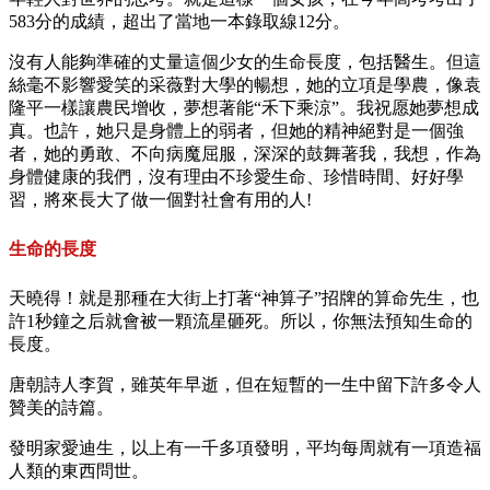
583分的成績，超出了當地一本錄取線12分。
沒有人能夠準確的丈量這個少女的生命長度，包括醫生。但這
絲毫不影響愛笑的采薇對大學的暢想，她的立項是學農，像袁
隆平一樣讓農民增收，夢想著能“禾下乘涼”。我祝愿她夢想成
真。也許，她只是身體上的弱者，但她的精神絕對是一個強
者，她的勇敢、不向病魔屈服，深深的鼓舞著我，我想，作為
身體健康的我們，沒有理由不珍愛生命、珍惜時間、好好學
習，將來長大了做一個對社會有用的人!
生命的長度
天曉得！就是那種在大街上打著“神算子”招牌的算命先生，也
許1秒鐘之后就會被一顆流星砸死。所以，你無法預知生命的
長度。
唐朝詩人李賀，雖英年早逝，但在短暫的一生中留下許多令人
贊美的詩篇。
發明家愛迪生，以上有一千多項發明，平均每周就有一項造福
人類的東西問世。