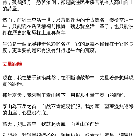
甫，孤鶴獨舟，愁苦潦倒，卻是關注民生疾苦的令人高山仰止
的詩圣。
然而，商紂王空活一世，只落個暴虐的千古罵名；秦檜空活一
生，只能跪在岳武穆祠前懺悔；魏忠賢空活一輩子，也只能被
釘在歷史的恥辱柱上遺臭萬年。
生命是一個充滿神奇色彩的名詞，它的意義不僅僅在于它的長
度，更重要的是它有沒有對得起生命的寬度。
丈量距離
現在，我在雙手觸摸鍵盤，在不斷地敲擊中，丈量著夢想與現
實的距離。
那年夏天，我來到了泰山腳下，用腳步丈量了泰山的距離。
泰山為五岳之首，自然不肯輕易折服。我抬頭，望著漫無邊際
的山崖，心里沒有底。
當天，烈日當空，我鼓起勇氣，向著山頂前進。
剛開始，我還是很輕松的。蹦蹦跳跳，或者大步流星，瀟灑地