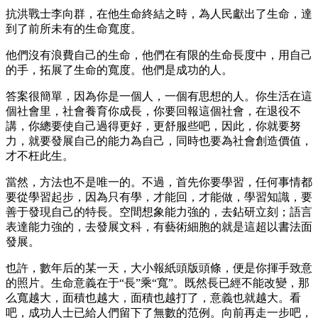
抗洪戰士李向群，在他生命終結之時，為人民獻出了生命，達
到了前所未有的生命寬度。
他們沒有浪費自己的生命，他們在有限的生命長度中，用自己
的手，拓展了生命的寬度。他們是成功的人。
答案很簡單，因為你是一個人，一個有思想的人。你生活在這
個社會里，社會養育你成長，你要回報這個社會，在退役不
講，你總要使自己過得更好，更舒服些吧，因此，你就要努
力，就要發展自己的能力為自己，同時也要為社會創造價值，
才不枉此生。
當然，方法也不是唯一的。不過，首先你要學習，任何事情都
要從學習起步，因為只有學，才能回，才能做，學習知識，要
善于發現自己的特長。空間想象能力強的，去鉆研立刻；語言
表達能力強的，去發展文科，有藝術細胞的就是這超以書法面
發展。
也許，數年后的某一天，大小報紙頭版頭條，便是你揮手致意
的照片。生命意義在于“長”乘“寬”。既然長已經不能改變，那
么寬越大，面積也越大，面積也越打了，意義也就越大。看
吧，成功人士已給人們留下了無數的范例。向前再走一步吧，