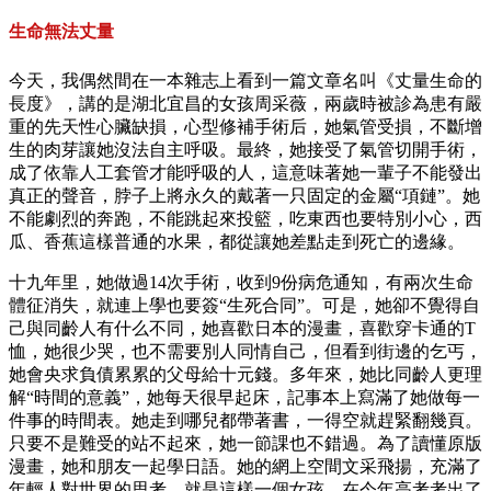
生命無法丈量
今天，我偶然間在一本雜志上看到一篇文章名叫《丈量生命的
長度》，講的是湖北宜昌的女孩周采薇，兩歲時被診為患有嚴
重的先天性心臟缺損，心型修補手術后，她氣管受損，不斷增
生的肉芽讓她沒法自主呼吸。最終，她接受了氣管切開手術，
成了依靠人工套管才能呼吸的人，這意味著她一輩子不能發出
真正的聲音，脖子上將永久的戴著一只固定的金屬“項鏈”。她
不能劇烈的奔跑，不能跳起來投籃，吃東西也要特別小心，西
瓜、香蕉這樣普通的水果，都從讓她差點走到死亡的邊緣。
十九年里，她做過14次手術，收到9份病危通知，有兩次生命
體征消失，就連上學也要簽“生死合同”。可是，她卻不覺得自
己與同齡人有什么不同，她喜歡日本的漫畫，喜歡穿卡通的T
恤，她很少哭，也不需要別人同情自己，但看到街邊的乞丐，
她會央求負債累累的父母給十元錢。多年來，她比同齡人更理
解“時間的意義”，她每天很早起床，記事本上寫滿了她做每一
件事的時間表。她走到哪兒都帶著書，一得空就趕緊翻幾頁。
只要不是難受的站不起來，她一節課也不錯過。為了讀懂原版
漫畫，她和朋友一起學日語。她的網上空間文采飛揚，充滿了
年輕人對世界的思考。就是這樣一個女孩，在今年高考考出了