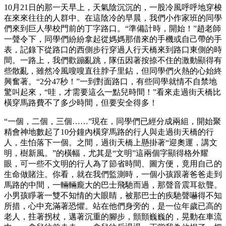
10月21日的那一天早上，天氣陰沉沉的，一股冷風呼呼地穿梭
在來來往往的人群中。在這陰冷的早晨，我們小作家班的同學
們來到巨人學校門前的丁字路口。“準備計時，開始！”趙老師
一聲令下，同學們紛紛拿起從媽媽那借來的手機或自己帶的手
表，記錄下從路口的西側步行穿過人行天橋來到路口東側的時
間。一路上，我們歡蹦亂跳，隊伍因著按捺不住的激動顯得有
些散亂，雖然冷風嗖嗖直往脖子里鉆，但同學們火熱的心始終
興奮著。“2分47秒！”一到對面路口，有些同學就情不自禁地
驚叫起來，“哇，才需要這么一點兒時間！”看來走過街天橋比
橫穿馬路費不了多少時間，但要安全得多！
“一個，二個，三個……”現在，同學們已經分成兩組，開始聚
精會神地數起了10分鐘內橫穿馬路的行人與走過街天橋的行
人，生怕落下一個。之間，過街天橋上懸掛著“迎奧運，講文
明，樹新風。”的橫幅，尤其是“文明”這兩個字顯得格外耀
眼，可一些不文明的行人為了節省時間、圖方便，竟用自己的
生命做賭注。你看，就在我們監測時，一個小孩跟著爸爸走到
馬路的中間，一輛輛龐大的巴士飛馳而過，那聲音震耳欲聾。
小男孩睜著一雙不知情的大眼睛，被那巴士的疾馳聲嚇得不知
所措，心中充滿著恐懼。站在他們身旁的，是一位年歲已高的
老人，拄著拐杖，邁著沉重的腳步，顫顫巍巍的，晃動在車流