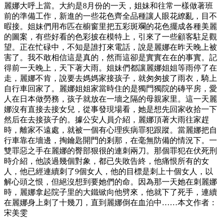
麗娜大呼上當。大約是8月份的一天，姐妹和往常一樣做著班
前的準備工作，新進的一些花色齊全品種讓人眼花繚亂，目不
暇接。姐妹們用布匹在櫥窗里把五彩斑斕的花色擺成各種美麗
的圖案，有些好看的色彩披在模特上，引來了一些顧客駐足觀
望。正在忙碌中，不知是誰打來電話，說是麗娜在昨天晚上被
害了。我不敢相信這是真的，然而這卻是實實在在的事實。記
得前一天晚上，天下著大雨。姐妹們都讓麗娜姐姐等雨停了在
走，麗娜不肯，說要去媽媽家接孩子，就匆匆披了雨衣，騎上
自行車回家了。麗娜姐姐家當時住的是獨門獨院的磚平房，愛
人在日本做勞務，孩子就放在一墻之隔的母親家里。這一天麗
娜沒有直接去接女兒，從事發現場看，她是想先回家收拾一下
然后在去接孩子的。據公安人員介紹，麗娜頂著大雨往家趕
時，離家不遠處，就被一個有心理疾病罪犯跟蹤。當麗娜把自
行車靠在墻邊，掏鑰匙開門的剎那，在毫無防備的情況下。一
雙罪惡之手在麗娜的臀部狠很的連刺兩刀。那個罪犯在伏死刑
時介紹，他談過幾個對象，都已失敗告終，他痛恨所有的女
人，他已經連續刺了9個女人，他的目標是刺上十個女人，以
解心頭之恨，但絕沒想到要她們的命。因為那一天她在刺麗娜
時，麗娜拿起院子里的大鐵锨向他劈來，他就下了死手，連續
在麗娜身上刺了十幾刀，直到麗娜倒在血泊中……本文作者：
宋美雯