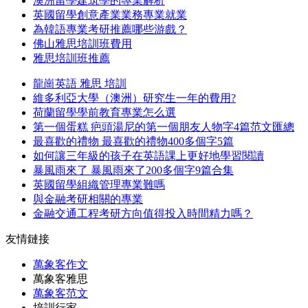
澳洲留學建筑學的專業解析
英國留學創意產業業務專業就業
為韓語專業考研推薦哪些游戲？
佛山雅思培訓班費用
雅思培訓班推薦
龍崗英語 雅思 培訓
維多利亞大學（澳洲）研究生一年的費用?
荷蘭留學學前教育專業怎么選
第一個蛋糕 疤頭湯尼的第一個朋友人物字4篇范文匯總
最喜歡的禮物 最喜歡的禮物400多個字5篇
如何讓三年級的孩子在英語課上更好地學習閱讀
暴風雨來了 暴風雨來了200多個字9篇合集
英國留學組織管理專業難嗎
與金融考研相關的專業
金融交通工程考研方向值得投入時間精力嗎？
友情鏈接
萬象客作文
萬象客雅思
萬象客范文
培訓行家