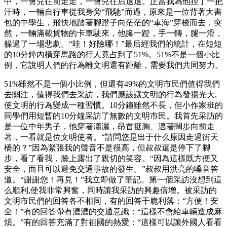
中，一會兒往前走走，一會兒往后退退。正當我為他捏了一把
汗時，一輛自行車從我身旁“飛馳”而過，原來是一位背著大書
包的中學生，飛快地踏著腳蹬子向茫茫的“車海”穿梭而去，突
然，一輛滿載貨物的卡車駛來，他腳一蹬，手一轉，腿一滑，
躲過了一場悲劇。“哇！好險哪！”最后經我們的統計，在短短
的10分鐘內橫穿馬路的行人竟占到了51%。51%不是一個小比
例，它說明人們的行為離文明還有距離，需要我們共同努力。
51%雖然不是一個小比例，但還有49%的文明市民們值得我們
去關注，值得我們去采訪，我們應該讓文明的行為發揚光大,
使文明的行為變成一種習慣。10分鐘雖然不長，但小作家班的
同學們用短暫的10分鐘采訪了無數的文明市民。我首先采訪的
是一位中年男子，他穿著瀟灑，昂首挺胸、邁著闊步向前走
著，一看就是位文明使者。“請問您是出于什么原因走過街天
橋的？”因為緊張我的聲音不是很高，但叔叔還是停下了腳
步，看了看我，臉上露出了親切的笑容。“因為這樣既方便又
安全，而且可以避免交通事故的發生。”叔叔用洪亮的嗓音答
道。“謝謝您！再見！”我立即做了筆記。第一個采訪沒想到這
么順利,使我非常興奮，同時讓我采訪的興趣倍增。被采訪的
文明市民們的回答各不相同，有的回答干脆利落：“方便！安
全！”有的回答帶有濃濃的交通意識：“這樣不會給車輛造成麻
煩。”有的回答充滿了對祖國的熱愛：“這樣可以讓外國人看看