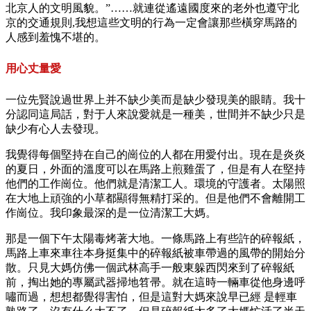
北京人的文明風貌。”……就連從遙遠國度來的老外也遵守北
京的交通規則,我想這些文明的行為一定會讓那些橫穿馬路的
人感到羞愧不堪的。
用心丈量愛
一位先賢說過世界上并不缺少美而是缺少發現美的眼睛。我十
分認同這局話，對于人來說愛就是一種美，世間并不缺少只是
缺少有心人去發現。
我覺得每個堅持在自己的崗位的人都在用愛付出。現在是炎炎
的夏日，外面的溫度可以在馬路上煎雞蛋了，但是有人在堅持
他們的工作崗位。他們就是清潔工人。環境的守護者。太陽照
在大地上頑強的小草都顯得無精打采的。但是他們不會離開工
作崗位。我印象最深的是一位清潔工大媽。
那是一個下午太陽毒烤著大地。一條馬路上有些許的碎報紙，
馬路上車來車往本身挺集中的碎報紙被車帶過的風帶的開始分
散。只見大媽仿佛一個武林高手一般東躲西閃來到了碎報紙
前，掏出她的專屬武器掃地笤帚。就在這時一輛車從他身邊呼
嘯而過，想想都覺得害怕，但是這對大媽來說早已經 是輕車