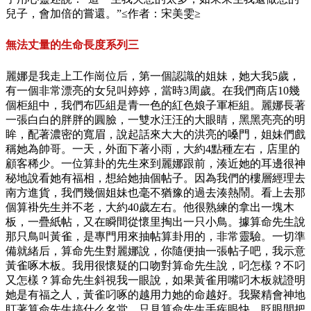
兒子，會加倍的嘗還。”≤作者：宋美雯≥
無法丈量的生命長度系列三
麗娜是我走上工作崗位后，第一個認識的姐妹，她大我5歲，
有一個非常漂亮的女兒叫婷婷，當時3周歲。在我們商店10幾
個柜組中，我們布匹組是青一色的紅色娘子軍柜組。麗娜長著
一張白白的胖胖的圓臉，一雙水汪汪的大眼睛，黑黑亮亮的明
眸，配著濃密的寬眉，說起話來大大的洪亮的嗓門，姐妹們戲
稱她為帥哥。一天，外面下著小雨，大約4點種左右，店里的
顧客稀少。一位算卦的先生來到麗娜跟前，湊近她的耳邊很神
秘地說看她有福相，想給她抽個帖子。因為我們的樓層經理去
南方進貨，我們幾個姐妹也毫不猶豫的過去湊熱鬧。看上去那
個算褂先生并不老，大約40歲左右。他很熟練的拿出一塊木
板，一疊紙帖，又在瞬間從懷里掏出一只小鳥。據算命先生說
那只鳥叫黃雀，是專門用來抽帖算卦用的，非常靈驗。一切準
備就緒后，算命先生對麗娜說，你隨便抽一張帖子吧，我示意
黃雀啄木板。我用很懷疑的口吻對算命先生說，叼怎樣？不叼
又怎樣？算命先生斜視我一眼說，如果黃雀用嘴叼木板就證明
她是有福之人，黃雀叼啄的越用力她的命越好。我聚精會神地
盯著算命先生搞什么名堂。只見算命先生手疾眼快，眨眼間把