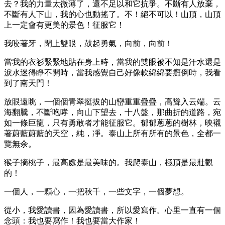
去？我的力量太微薄了，還不足以和它抗爭。不斷有人放棄，
不斷有人下山，我的心也動搖了。不！絕不可以！山頂，山頂
上一定會有更美的景色！征服它！
我咬著牙，閉上雙眼，鼓起勇氣，向前，向前！
當我的衣衫緊緊地貼在身上時，當我的雙眼被不知是汗水還是
淚水迷得睜不開時，當我感覺自己好像軟綿綿要癱倒時，我看
到了南天門！
放眼遠眺，一個個青翠挺拔的山巒重重疊疊，高聳入云端。云
海翻騰，不斷咆哮，向山下望去，十八盤，那曲折的道路，宛
如一條巨龍，只有勇敢者才能征服它。郁郁蔥蔥的樹林，映襯
著蔚藍蔚藍的天空，純，凈。泰山上所有所有的景色，全都一
覽無余。
猴子摘桃子，最高處是最美味的。我爬泰山，極頂是最壯觀
的！
一個人，一顆心，一把秋千，一些文字，一個夢想。
從小，我愛讀書，因為愛讀書，所以愛寫作。心里一直有一個
念頭：我也要寫作！我也要當大作家！