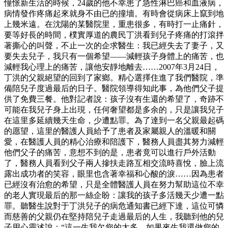
憧憬新生活的時候，24歲的他不幸患了急性淋巴癌和血液病，
病情發作疼痛起來就身不由已的撞墻。有時會從病床上竄到地
上幾米遠。在沈陽的某醫院里，重患很多，有時打一止痛針，
要等好長的時間，樸實厚道的農民丁洪看到兒子疼痛的打滾拌
著撕心的叫聲，不止一次的企求醫生：我已經失去了妻子，又
要失去兒子，我只有一個希望——減輕孩子身體上的痛苦，也
減輕我心理上的痛苦，讓他安靜地離去……2007年3月24日，
丁洪的父親絕望的回到了家鄉。精心選擇住進了我們醫院，準
備陪兒子度過最后的日子。醫院領導得知此事，為他們父子提
供了免費三餐。他對記者說：孩子沒有生還的希望了，奇跡不
可能在我兒子身上出現，任何奢望都是多余的，只是讓我兒子
在這里多延續幾天生命，少遭點罪。為了達到一名父親最起碼
的愿望，這里的醫護人員給予了患者及家屬親人的溫暖和關
愛，在醫護人員的精心治療和陪護下，醫務人員盡其努力減輕
他們父子的痛苦，意想不到的是，患者竟可以進行戶外活動
了，醫務人員看到父子兩人摻扶走路互相交流時喜悅，臉上流
露出成功者的笑容，眼里也含著幸福和心酸的淚……因為患者
已經沒有治愈的希望，只是全體醫護人員在努力幫助這位不幸
的老人實現最后的那一絲企盼：讓我的孩子多活幾天少遭一點
罪。聽醫生說對于丁洪兒子的病危通知書已經下達，這位可憐
而慈善的父親仍在堅持陪兒子走過最后的人生，我聽到他的兒
子用心靈述說：“這一生我欠您的太多，如果來生我還做您的