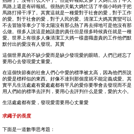
熟路了。沒有什么大不了。但是碎報紙太多了大媽忙活了半天
馬路上還是有碎報紙。很熱的天氣大媽忙活了半個小時終于把
馬路打掃干凈了。其實這就是一種愛對于社會的愛，對于工作
的愛。對于社會的愛，對于人民的愛。清潔工大媽其實蠻可以
不去冒險等車少了等太陽沒有那么熱了再去掃地可是他沒有那
么做。很多人說這是她該盡的責任但是很多時候責任就是一種
愛。世界上有很多人像清潔工大媽一樣盡職盡責的工作他們默
默付出的愛沒有人發現。其實
這個世界真的不缺少愛而是缺少發現愛的眼睛。人們已經忘了
要用心去發現愛丈量愛。
在這個快節奏的社會人們心中愛的標準被太高，因為他們所說
的愛是標桿似的東西。好像不達到那個度就不能定義成愛。其
實平凡生活處處有愛處處都有平凡的愛你要學會去發現而不是
用人們給的標準去評判，要用心去評判什么是愛，愛的大小。
生活處處都有愛，發現愛需要用心丈量愛
求繩子的長度
下面是一道數學思考題：