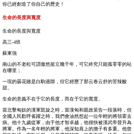
你已經創造了你自己的歷史！
生命的長度與寬度
生命的長度與寬度
高三-4班
蘇東強
南山的不老松可謂傲然挺立幾千年，可它終究只能孤零零的站
在哪里；
一現的曇花雖是白駒過隙，但它經歷了那云卷云舒的苦辣酸
甜。
生命的意義不在于它的長度，而在于它的寬度。
當北擊匈奴的漢軍凱旋之時，當漢匈和親政策告一段落時，但
全國人民歡呼雀躍之時，我們會油然想起一位年輕的將領霍去
病。他十九歲從軍，由于他才智卓越，他很快被漢武帝晉升為
將軍。作為一名年輕的將軍，他深知肩上的擔子有多重。他曾