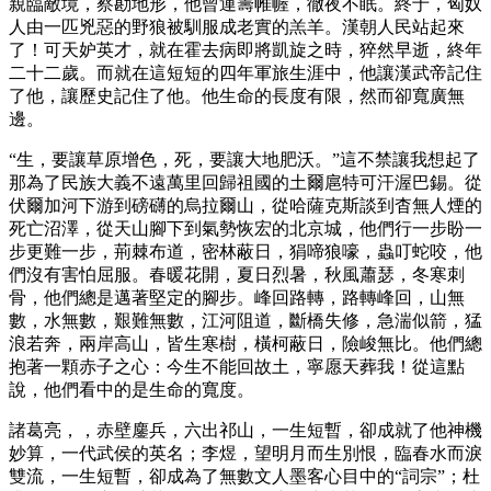
親臨敵境，察勘地形，他曾運籌帷幄，徹夜不眠。終于，匈奴
人由一匹兇惡的野狼被馴服成老實的羔羊。漢朝人民站起來
了！可天妒英才，就在霍去病即將凱旋之時，猝然早逝，終年
二十二歲。而就在這短短的四年軍旅生涯中，他讓漢武帝記住
了他，讓歷史記住了他。他生命的長度有限，然而卻寬廣無
邊。
“生，要讓草原增色，死，要讓大地肥沃。”這不禁讓我想起了
那為了民族大義不遠萬里回歸祖國的土爾扈特可汗渥巴錫。從
伏爾加河下游到磅礴的烏拉爾山，從哈薩克斯談到杳無人煙的
死亡沼澤，從天山腳下到氣勢恢宏的北京城，他們行一步盼一
步更難一步，荊棘布道，密林蔽日，狷啼狼嚎，蟲叮蛇咬，他
們沒有害怕屈服。春暖花開，夏日烈暑，秋風蕭瑟，冬寒刺
骨，他們總是邁著堅定的腳步。峰回路轉，路轉峰回，山無
數，水無數，艱難無數，江河阻道，斷橋失修，急湍似箭，猛
浪若奔，兩岸高山，皆生寒樹，橫柯蔽日，險峻無比。他們總
抱著一顆赤子之心：今生不能回故土，寧愿天葬我！從這點
說，他們看中的是生命的寬度。
諸葛亮，，赤壁鏖兵，六出祁山，一生短暫，卻成就了他神機
妙算，一代武侯的英名；李煜，望明月而生別恨，臨春水而淚
雙流，一生短暫，卻成為了無數文人墨客心目中的“詞宗”；杜