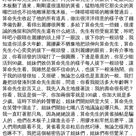
木板翻了過來，剛剛還很溫順的黃雀，猛勁地用它那尖尖的黃
嘴巴頭也不抬地雕琢那塊木板。一陣嗒嗒嗒嗒的雕琢聲過后，
算命先生收起了他的所有道具，做出很洋洋得意的樣子收了錢
準備告辭。看得出麗娜很興奮，多給了算命先生一些錢，很虔
誠的挽留和詢問先生還有什么絕活。先生有些受寵若驚，咔吧
咔吧小眼睛在麗娜的頭上掃了一眼說，拔下你的一根頭發，我
知道你活多大年齡。麗娜豪不猶豫地把頭伸向算命先生，算命
先生小心奕奕的拔下一根頭發，送到麗娜的眼前，剎有介事地
說，你看頭發的頂端打了一個圓圈，下邊是垂直的，你至少能
活到90歲。姐妹們效仿算命先生的樣子每人拔下一根頭發，讓
算命先生看。我雖然是個不信命的人，也拔下一根湊熱鬧。由
于我的頭發很短，又很硬，無論怎么樣也是直直的一根。我打
趣把頭發湊到算命先生面前，問道：你看我能活多大年齡啊？
算命先生欲言又止。我先入為主地接著說：我的壽命很長吧？
你看，我這是個一字。你加兩個零就是100歲，你加大就是多
少歲。這時下班的鈴聲響起，姐妹們開始哄堂大笑，算命先生
在笑聲中溜走了。姐妹們開始七嘴八舌地議論起哪只鳥。其實
我一直盯著那只鳥。因為姥姥說過，算命先生的黃雀抽帖是騙
人的，他們在木板子上鑲進去谷子，用膠水粘牢然后磨平，讓
人們用肉眼看不見。黃雀看見谷粒后自然叼琢。無論怎樣用力
也啄不下。我把這個秘密告訴了姐妹們，姐妹們有些驚呆了，