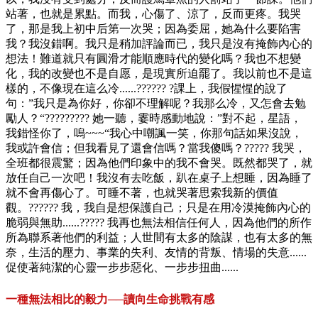
站著，也就是累點。而我，心傷了、涼了，反而更疼。我哭
了，那是我上初中后第一次哭；因為委屈，她為什么要陷害
我？我沒錯啊。我只是稍加評論而已，我只是沒有掩飾內心的
想法！難道就只有圓滑才能順應時代的變化嗎？我也不想變
化，我的改變也不是自愿，是現實所迫罷了。我以前也不是這
樣的，不像現在這么冷......?????? ?課上，我假惺惺的說了
句：”我只是為你好，你卻不理解呢？我那么冷，又怎會去勉
勵人？“????????? 她一聽，霎時感動地說：”對不起，星語，
我錯怪你了，嗚~~~“我心中嘲諷一笑，你那句話如果沒說，
我或許會信；但我看見了還會信嗎？當我傻嗎？????? 我哭，
全班都很震驚；因為他們印象中的我不會哭。既然都哭了，就
放任自己一次吧！我沒有去吃飯，趴在桌子上想睡，因為睡了
就不會再傷心了。可睡不著，也就哭著思索我新的價值
觀。?????? 我，我自是想保護自己；只是在用冷漠掩飾內心的
脆弱與無助......????? 我再也無法相信任何人，因為他們的所作
所為聯系著他們的利益；人世間有太多的陰謀，也有太多的無
奈，生活的壓力、事業的失利、友情的背叛、情場的失意......
促使著純潔的心靈一步步惡化、一步步扭曲......
一種無法相比的毅力──讀向生命挑戰有感