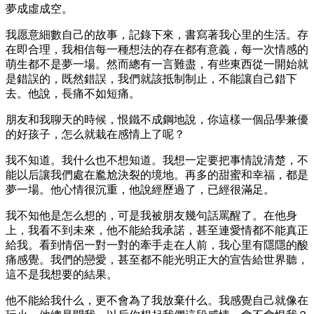
夢成虛成空。
我愿意細數自己的故事，記錄下來，書寫著我心里的生活。存
在即合理，我相信每一種想法的存在都有意義，每一次情感的
萌生都不是夢一場。然而總有一言難盡，有些東西從一開始就
是錯誤的，既然錯誤，我們就該抵制制止，不能讓自己錯下
去。他說，長痛不如短痛。
朋友和我聊天的時候，恨鐵不成鋼地說，你這樣一個品學兼優
的好孩子，怎么就栽在感情上了呢？
我不知道。我什么也不想知道。我想一定要把事情說清楚，不
能以后讓我們處在尷尬決裂的境地。再多的甜蜜和幸福，都是
夢一場。他心情很沉重，他說經歷過了，已經很滿足。
我不知他是怎么想的，可是我被朋友幾句話罵醒了。在他身
上，我看不到未來，他不能給我承諾，甚至連愛情都不能真正
給我。看到情侶一對一對的牽手走在人前，我心里有隱隱的酸
痛感覺。我們的戀愛，甚至都不能光明正大的宣告給世界聽，
這不是我想要的結果。
他不能給我什么，更不會為了我放棄什么。我感覺自己就像在