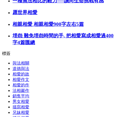
一種無法相比的毅力──讀向生命挑戰有感
愿世界相愛
相親相愛 相親相愛900字左右5篇
埋怨 難免埋怨時間的手, 把相愛寫成相愛過400
字4篇匯總
標簽
與法相關
道德與法
相愛的故
相愛作文
相愛的作
法相巖作
銷售平均
男女相愛
描寫相愛
兄妹相愛