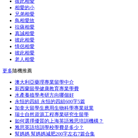
彼此相愛
相愛的小
兄弟相愛
鳥相愛故
拉薩相愛
真誠相愛
彼此相愛
情侶相愛
彼此相愛
老人相愛
更多
隨機推薦
澳大利亞藥理專業留學中介
新西蘭留學健康教育專業學費
水產養殖學考研方向哪個好
永恒的四組 永恒的四組600字5篇
加拿大留學生應用生物科學專業就業
瑞士自然資源工程專業研究生留學
如何選擇優質的上海英語雅思培訓機構？
雅思英語培訓學校學費是多少？
幫媽媽 幫媽媽減肥200字左右7篇合集