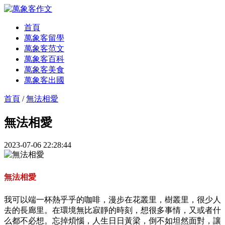
首頁
萬象客留學
萬象客范文
萬象客百科
萬象客美食
萬象客出國
首頁
/
無法相愛
無法相愛
2023-07-06 22:28:44
無法相愛
我可以端一杯熱乎乎的咖啡，漫步在花叢里，樹叢里，很少人
去的長廊里。在環境無比寂靜的時刻，想很多事情，又或者什
么都不必想。忘掉煩惱，人生日日黃梁，倒不如坦然面對，讓