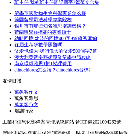
班主任 我的班主任周記個字7篇范文合集
留學英國動物生物科學專業怎么樣
德國留學司法科學專業院校
銀川市有哪些知名雅思培訓機構？
荷蘭留學ee相關的專業碩士
幼時回憶 幼時的回憶400字9篇優秀匯編
往屆生考研數學題難嗎
父愛也偉大 我們偉大的父愛500個字7篇
澳大利亞音樂藝術專業留學申請攻略
南京環球雅思1對1授課費用
clinochlores怎么讀？clinochlores音標?
友情鏈接
萬象客作文
萬象客雅思
萬象客范文
培訓行家
工業和信息化部備案管理系統網站 晉ICP備2021004262號
聲明:本網站尊重并保護知識產權，根據《信息網絡傳播權保