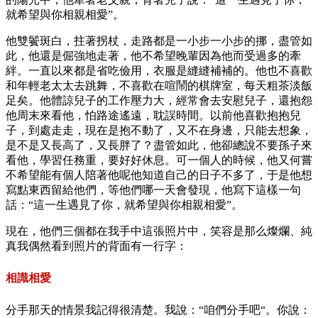
就希望與你相親相愛”。
他雙鬢斑白，拄著拐杖，走路都是一小步一小步的挪，盡管如
此，他還是倔強地走著，他不希望晚輩因為他而受過多的牽
絆。一直以來都是省吃儉用，衣服是縫縫補補的。他也不喜歡
和年輕老太太去跳舞，不喜歡在喧鬧的棋牌室，每天粗茶淡飯
足矣。他體諒兒子的工作壓力大，經常會去安慰兒子，還抱怨
他周末來看他，怕路途遙遠，耽誤時間。以前他喜歡抱抱兒
子，到處走走，現在是抱不動了，又不在身邊，只能去想象，
是不是又長高了，又長胖了？盡管如此，他卻總說不要孫子來
看他，學習任務重，要好好休息。可一個人的時候，他又何嘗
不希望能有個人陪著他呢他知道自己的日子不多了，于是他想
寫點東西留給他們，等他們哪一天會發現，他寫下這樣一句
話：“這一生遇見了你，就希望與你相親相愛”。
現在，他們三個都在我手中這張照片中，笑容是那么燦爛、純
真我偶然看到照片的背面有一行字：
相識相愛
分手那天的情景我記得很清楚。我說：“咱們分手吧“。你說：