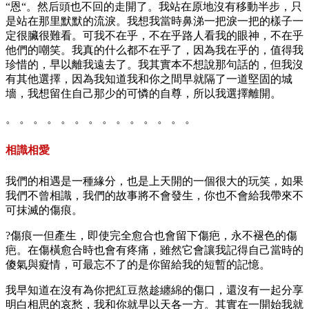
“恩“。然后頭也不回的走開了。我站在原地沒有移動半步，只
是站在那里默默的流淚。我想我當時鼻涕一把淚一把的樣子一
定很臟很難看。可我不在乎，不在乎路人看我的眼神，不在乎
他們的嘲笑。我真的什么都不在乎了，因為我在乎的，值得我
珍惜的，早以離我遠去了。我其實本不想說那句話的，但我沒
有其他選擇，因為我知道我和你之間早就隔了一道堅固的城
墻，我想留住自己那少的可憐的自尊，所以我選擇離開。
。 。 。 。 。 。 。 。 。 。 。 。 。 。
相識相愛
我們的相遇是一種緣分，也是上天開的一個很大的玩笑，如果
我們不曾相識，我們的故事將不會發生，你也不會給我帶來不
可抹滅的傷痕。
?傷痕一但產生，即使完全愈合也會留下傷疤，永不褪色的傷
疤。在傷橫愈合時也會有疼痛，雖然它會讓我記得自己當時的
傻氣與癡情，可最忘不了的是你留給我的短暫的記憶。
我早知道在沒有為你把紅豆熬趁纏綿的傷口，還沒有一起分享
明白相思的哀愁，我和你就早以天各一方。其實在一開始我就