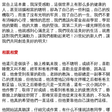
當合上這本書，我深受感動，這個世界上有那么多的健康的
人，甚至頭腦相當的聰明，卻為了自己的一些利益，自己的投
機取巧，而進了沒有光明的牢房，毀了自己的一生。我們不要
有消極的心理，懶惰的思想，我們應該向霍金叔叔學習，學習
他的樂觀，他的大膽，他的堅強。當第二天的一縷光輝照在他
的臉上，他就感到心滿意足了，我們現在這美好的生活，就應
該對我們充滿動力，讓我們都動起來吧！21世紀的新人們，讓
我們共同創造美好的明天!
相親相愛
他還只是個孩子，臉上稚氣未脫，他不聰明，成績不好，喜歡
睡覺又叫不醒，經常和爸爸拌嘴，喜歡去捉弄爺爺。因為這
樣，他會受到長輩的勸告，老師的教誨，他卻總是一副事不關
己的撲克臉，但他知道，他清楚地記得每次拌嘴之后都爸爸主
動妥協，玩笑之后爺爺也只是一笑而過，還有一次小測試中，
他作弊了，取得了好成績，他看到爸爸臉上的疲憊消失了，爺
爺臉上的皺紋舒開了，那種笑容是他從來沒有見過的，不知為
何，他真的希望他們一直這樣，但他要靠他自己讓他們這樣。
他開始認真聽課，仔細完成作業，有什么不懂就請教同學，哪