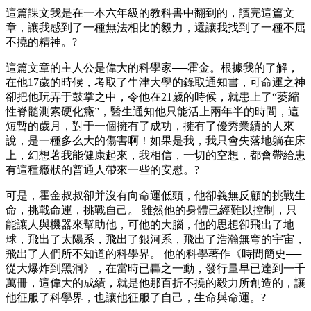
這篇課文我是在一本六年級的教科書中翻到的，讀完這篇文
章，讓我感到了一種無法相比的毅力，還讓我找到了一種不屈
不撓的精神。?
這篇文章的主人公是偉大的科學家──霍金。根據我的了解，
在他17歲的時候，考取了牛津大學的錄取通知書，可命運之神
卻把他玩弄于鼓掌之中，令他在21歲的時候，就患上了“萎縮
性脊髓測索硬化癥”，醫生通知他只能活上兩年半的時間，這
短暫的歲月，對于一個擁有了成功，擁有了優秀業績的人來
說，是一種多么大的傷害啊！如果是我，我只會失落地躺在床
上，幻想著我能健康起來，我相信，一切的空想，都會帶給患
有這種癥狀的普通人帶來一些的安慰。?
可是，霍金叔叔卻并沒有向命運低頭，他卻義無反顧的挑戰生
命，挑戰命運，挑戰自己。 雖然他的身體已經難以控制，只
能讓人與機器來幫助他，可他的大腦，他的思想卻飛出了地
球，飛出了太陽系，飛出了銀河系，飛出了浩瀚無穹的宇宙，
飛出了人們所不知道的科學界。 他的科學著作《時間簡史──
從大爆炸到黑洞》，在當時已轟之一動，發行量早已達到一千
萬冊，這偉大的成績，就是他那百折不撓的毅力所創造的，讓
他征服了科學界，也讓他征服了自己，生命與命運。?