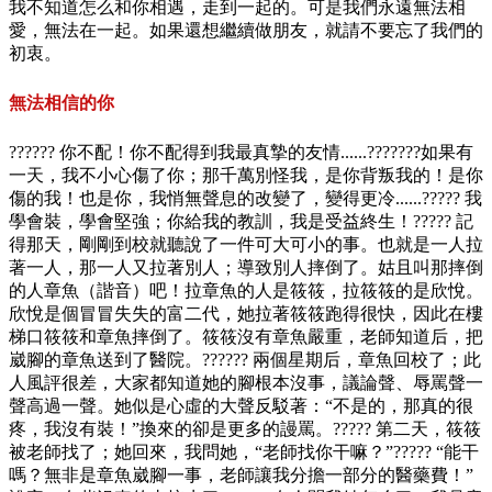
我不知道怎么和你相遇，走到一起的。可是我們永遠無法相
愛，無法在一起。如果還想繼續做朋友，就請不要忘了我們的
初衷。
無法相信的你
?????? 你不配！你不配得到我最真摯的友情......???????如果有
一天，我不小心傷了你；那千萬別怪我，是你背叛我的！是你
傷的我！也是你，我悄無聲息的改變了，變得更冷......????? 我
學會裝，學會堅強；你給我的教訓，我是受益終生！????? 記
得那天，剛剛到校就聽說了一件可大可小的事。也就是一人拉
著一人，那一人又拉著別人；導致別人摔倒了。姑且叫那摔倒
的人章魚（諧音）吧！拉章魚的人是筱筱，拉筱筱的是欣悅。
欣悅是個冒冒失失的富二代，她拉著筱筱跑得很快，因此在樓
梯口筱筱和章魚摔倒了。筱筱沒有章魚嚴重，老師知道后，把
崴腳的章魚送到了醫院。?????? 兩個星期后，章魚回校了；此
人風評很差，大家都知道她的腳根本沒事，議論聲、辱罵聲一
聲高過一聲。她似是心虛的大聲反駁著：“不是的，那真的很
疼，我沒有裝！”換來的卻是更多的謾罵。????? 第二天，筱筱
被老師找了；她回來，我問她，“老師找你干嘛？”????? “能干
嗎？無非是章魚崴腳一事，老師讓我分擔一部分的醫藥費！”