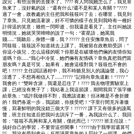
說完，有些沮喪的去接水了。???? 有人問我她怎么了，我見章
魚來了，沒好氣的說：“還有什么?還不是和某人有關？”????
過了一會，政教處的主任把我和筱筱叫了去；在哪里，我見到
了章魚。只見她流著淚，好不可憐的樣子在見到我時有一種奸
計得逞的笑意；雖然一閃即逝，但我還是看見了。主任叫她說
明情況，她就哭哭啼啼的說了一句：“霍星語，她罵我
賤......"我聽后，身體一僵，我？????? 主任安撫章魚后，問了
問筱筱，筱筱說不知道就去上課了。我被留在政教助受訓：”
你這小孩兒，怎么這樣的呢？你那是在破壞他們倆的友情你知
道嗎？你......“我心中冷笑，她們倆有友情碼？章魚真把我們當
朋友嗎？真是可笑，如果有，她會這樣對我？筱筱也不會的
吧！????? 主任訓話過程中，我不時聽見別人的議論聲，我心
涼透了，不想再相信人了......????? ”記得向章魚道歉！“???? ”
我會的！“雙眸含淚，我還是忍住了！???? 我去物理實驗室上
課，已經沒有凳子了；我站著上我這節課，期間我寫了張字條
給章魚：”或許我做得不對，我應該道歉！但冰雕是不會折腰
的！我們各退一步，我認錯，你接受吧！“字里行間充斥著傲
慢，寫著鮮明的我沒錯三個大字！?????? 課下又有很多的謾罵
聲，班主任知道后把我叫去訓斥了一番，為我說什么了。我回
答：”筱筱不高興和某人有關，僅此而已！“????? 班主任說：”
搞好自己的學習，不要管這些閑事！“?????由于我學習還算可
以，我沒有受到處分；反而謾罵章魚的人罰站了一節課。他們