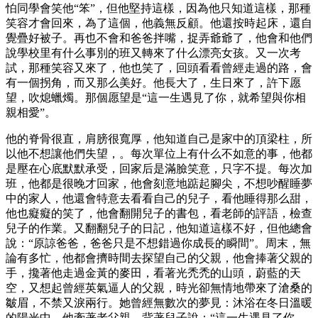
怕同學會笑他“笨”，但他堅持這樣，因為他只知道這樣，那種
笑容才會回來，為了這個，他義無反顧。他還按時起床，還自
覺疊好被子。再也不會和爸爸拌嘴，捉弄爺爺了，他會和他們
說學校里有什么事別的班又轉來了什么漂亮女孩。又一次考
試，那種笑容又來了，他也笑了，回頭看看曾經走過的路，會
有一個拐角，而又那么美好。他長大了，生日來了，許下愿
望，吹熄蠟燭。那個愿望是“這一生遇見了你，就希望與你相
親相愛”。
他的脊骨很直，肩膀很寬厚，他知道自己是家中的頂梁柱，所
以他不想讓他們失望，。每次單位上有什么不如意的事，他都
是壓在心底默默承受，回家后是滿臉笑意，只字不提。每次加
班，他都是很晚才回家，他會刻意地踮起腳尖，不想吵醒睡夢
中的家人，他還會特意去看看自己的兒子，看他睡得那么甜，
他也癡癡的笑了，他會翻開兒子的書包，看老師的評語，檢查
兒子的作業。又翻翻兒子的日記，他知道這樣不好，但他總會
說：“原諒爸爸，爸爸只是不想錯過你成長的瞬間”。周末，無
論有多忙，他都會擠時間去探望自己的父親，他會捧著父親的
手，攙著他走過金黃的麥田，看著光禿禿的山頭，蔚藍的天
空，又想起曾經英氣逼人的父親，時光卻無情地帶來了滄桑的
皺眉，不禁又淚兩行。她曾經無數次的夢見：沐浴在冬日溫暖
的陽光中，他牽著老父親，背著兒子說：“這一生遇見了你，