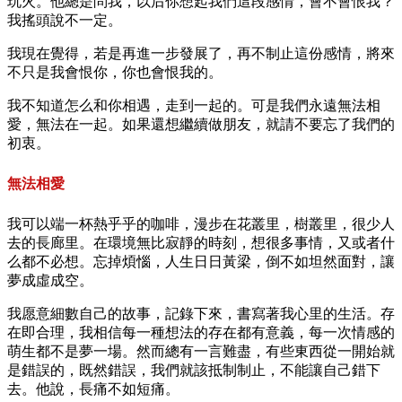
玩火。他總是問我，以后你想起我們這段感情，會不會恨我？
我搖頭說不一定。
我現在覺得，若是再進一步發展了，再不制止這份感情，將來
不只是我會恨你，你也會恨我的。
我不知道怎么和你相遇，走到一起的。可是我們永遠無法相
愛，無法在一起。如果還想繼續做朋友，就請不要忘了我們的
初衷。
無法相愛
我可以端一杯熱乎乎的咖啡，漫步在花叢里，樹叢里，很少人
去的長廊里。在環境無比寂靜的時刻，想很多事情，又或者什
么都不必想。忘掉煩惱，人生日日黃梁，倒不如坦然面對，讓
夢成虛成空。
我愿意細數自己的故事，記錄下來，書寫著我心里的生活。存
在即合理，我相信每一種想法的存在都有意義，每一次情感的
萌生都不是夢一場。然而總有一言難盡，有些東西從一開始就
是錯誤的，既然錯誤，我們就該抵制制止，不能讓自己錯下
去。他說，長痛不如短痛。