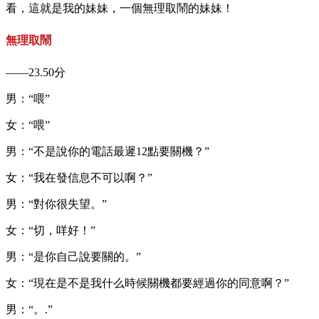
看，這就是我的妹妹，一個無理取鬧的妹妹！
無理取鬧
——23.50分
男：“喂”
女：“喂”
男：“不是說你的電話最遲12點要關機？”
女：“我在發信息不可以啊？”
男：“對你很失望。”
女：“切，咩好！”
男：“是你自己說要關的。”
女：“現在是不是我什么時候關機都要經過你的同意啊？”
男：“。.”