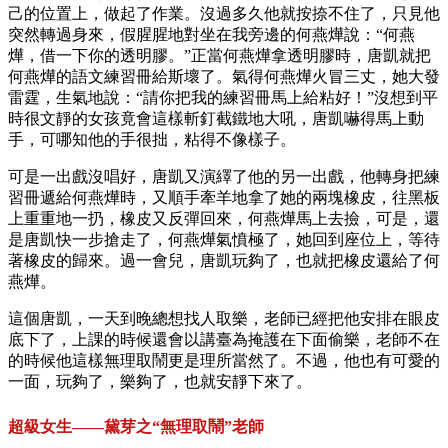
己的位置上，做起了作業。沒過多久他就按捺不住了，只見他
突然轉過身來，假腥腥地對坐在我旁邊的何燕燁說：“何燕
燁，借一下你的透明膠。”正當何燕燁拿透明膠時，唐凱就把
何燕燁的語文練習冊給斯壞了。氣得何燕燁火冒三丈，她大發
雷霆，生氣地說：“請你把我的練習冊馬上給粘好！”沒想到平
時很文靜的女孩竟會這樣斬釘截鐵地大吼，唐凱嚇得馬上動
手，可哪知他的手很拙，粘得不像樣子。
可是一出戲沒唱好，唐凱又演繹了他的另一出戲，他轉身把練
習冊遞給何燕燁時，又順手牽羊地拿了她的兩塊橡皮，往黑板
上重重地一扔，橡皮又反彈回來，何燕燁馬上去撿，可是，還
是唐凱快一步搶走了，何燕燁氣憤極了，她回到座位上，等待
著橡皮的歸來。過一會兒，唐凱玩夠了，也就把橡皮還給了何
燕燁。
這個唐凱，一天到晚總想找人取樂，老師已經把他安排在眼皮
底下了，上課的時候還會以講臺為掩護在下面偷樂，老師不在
的時候他這樣無理取鬧更是理所當然了。不過，他也有可愛的
一面，玩夠了，樂夠了，也就安靜下來了。
超級女生——黛芽之“無理取鬧”老師