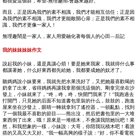
都很愛這個群，希望-無理趣鬧-會越來越好。
而且，正是因為我們的素不相識，我們才能相互信任；正是因
為我們的素不相識，我們才更能敞開心扉；正是我們的素不相
識，我們才更像一家人！
無理趣鬧是一家人，家人用愛融化著每個人的心田—后記
我的妹妹妹妹作文
說起我的小妹，還是真讓心煩！要是她來我家，我就得什么事
都讓著她，什么好東西都先給她，我都要成她的奴才了。
聽媽媽說小妹要來，我就先把水果洗好了，又把她最喜歡喝的
奶拿了出來，省得媽媽再讓我拿那個洗這個的。剛拿完坐在沙
發上，小妹就來了，“咚，咚，咚，快開門我來了！”我跑過去
打開門，只見她的后面不知道書包里裝的什么，鼓鼓的，跑進
屋來坐在沙發上，眼睛一轉就拿到了遙控器，一頓亂點，找到
了一個我最不喜歡的節目——熊出沒，然后把書包里的一大堆
東西倒了出來，哦！原來是一堆積木，不會讓我陪她玩吧！果
然，和我想象的一樣，小妹說：大哥，你陪我玩積木吧！看誰
搭的又高又大又好。”我一幅高興的樣子說：“好，你不看電視