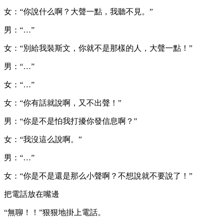
女：“你說什么啊？大聲一點，我聽不見。”
男：“…”
女：“別給我裝斯文，你就不是那樣的人，大聲一點！”
男：“…”
女：“…”
女：“你有話就說啊，又不出聲！”
男：“你是不是怕我打擾你發信息啊？”
女：“我沒這么說啊。”
男：“…”
女：“你是不是還是那么小聲啊？不想說就不要說了！”
把電話放在嘴邊
“無聊！！”狠狠地掛上電話。