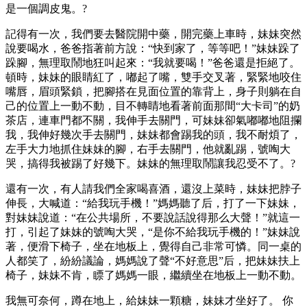
是一個調皮鬼。?
記得有一次，我們要去醫院開中藥，開完藥上車時，妹妹突然
說要喝水，爸爸指著前方說：“快到家了，等等吧！”妹妹跺了
跺腳，無理取鬧地狂叫起來：“我就要喝！”爸爸還是拒絕了。
頓時，妹妹的眼睛紅了，嘟起了嘴，雙手交叉著，緊緊地咬住
嘴唇，眉頭緊鎖，把腳搭在見面位置的靠背上，身子則躺在自
己的位置上一動不動，目不轉睛地看著前面那間“大卡司”的奶
茶店，連車門都不關，我伸手去關門，可妹妹卻氣嘟嘟地阻攔
我，我伸好幾次手去關門，妹妹都會踢我的頭，我不耐煩了，
左手大力地抓住妹妹的腳，右手去關門，他就亂踢，號啕大
哭，搞得我被踢了好幾下。妹妹的無理取鬧讓我忍受不了。?
還有一次，有人請我們全家喝喜酒，還沒上菜時，妹妹把脖子
伸長，大喊道：“給我玩手機！”媽媽聽了后，打了一下妹妹，
對妹妹說道：“在公共場所，不要說話說得那么大聲！”就這一
打，引起了妹妹的號啕大哭，“是你不給我玩手機的！”妹妹說
著，便滑下椅子，坐在地板上，覺得自己非常可憐。同一桌的
人都笑了，紛紛議論，媽媽說了聲“不好意思”后，把妹妹扶上
椅子，妹妹不肯，瞟了媽媽一眼，繼續坐在地板上一動不動。
我無可奈何，蹲在地上，給妹妹一顆糖，妹妹才坐好了。 你