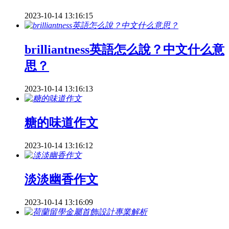
2023-10-14 13:16:15
brilliantness英語怎么說？中文什么意
思？
2023-10-14 13:16:13
糖的味道作文
2023-10-14 13:16:12
淡淡幽香作文
2023-10-14 13:16:09