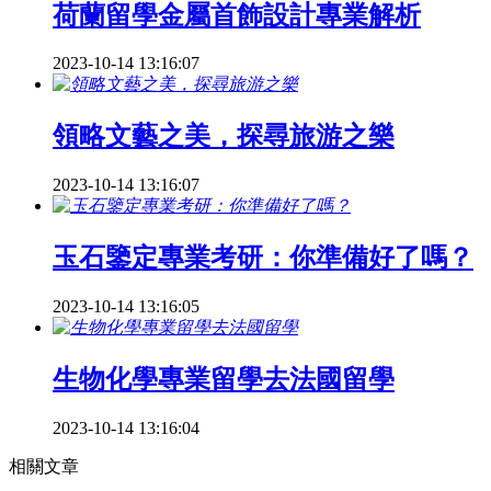
荷蘭留學金屬首飾設計專業解析
2023-10-14 13:16:07
領略文藝之美，探尋旅游之樂
2023-10-14 13:16:07
玉石鑒定專業考研：你準備好了嗎？
2023-10-14 13:16:05
生物化學專業留學去法國留學
2023-10-14 13:16:04
相關文章