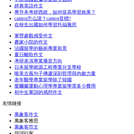
經典英語作文
專升本考研西政，如何提高學習效果？
cattiest怎么讀？cattiest音標?
在校生出國如何學習托福雅思
軍營參觀感受作文
農家小院的作文
法國留學的藝術專業前景
夏日離歌作文
考研表演專業播音方向
日本留學能源工程專業分支學校
唯美古風句子傳遞深刻哲理與內斂力量
老年醫學專業留學除了韓國
愛爾蘭運動心理學專業留學需多少費用
初中生軍訓的感想作文
友情鏈接
萬象客作文
萬象客雅思
萬象客范文
培訓行家