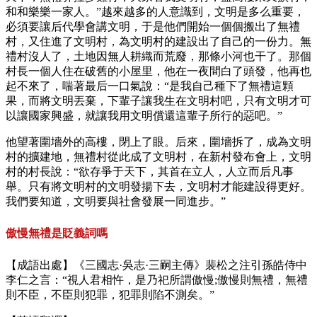
和和樂樂一家人。”越來越多的人意識到，文明是多么重要，
必須要讓后代學會講文明，于是他們開始一個個搬出了無禮
村，又住進了文明村，為文明村的建設出了自己的一份力。無
禮村沒人了，土地因無人耕織而荒廢，那條小河也干了。那個
村長一個人住在破舊的小屋里，他在一夜間白了頭發，他再也
起不來了，喘著最后一口氣說：“是我自己種下了無禮這顆
果，而將文明丟棄，下輩子讓我生在文明村吧，只有文明才可
以讓國家興盛，就讓我用文明償還這輩子所行的惡吧。”
他望著圍墻外的高樓，閉上了眼。后來，圍墻拆了，成為文明
村的擴建地，無禮村從此成了文明村，在新村發布會上，文明
村的村長說：“欲存爭于天下，其首在立人，人立而后凡事
舉。只有將文明村的文明發揚下去，文明村才能建設得更好。
我們要知道，文明要與社會發展一同進步。”
傲慢無禮是貶義詞嗎
【成語出處】《三國志·吳志·三嗣主傳》裴松之注引孫皓侍中
李仁之言：“視人君相忤，是乃祀所謂傲慢;傲慢則無禮，無禮
則不臣，不臣則犯罪，犯罪則陷不測矣。”