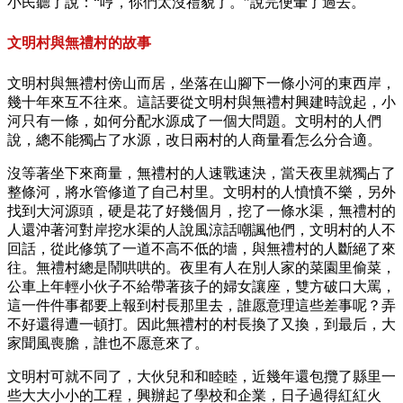
小民聽了說：“哼，你們太沒禮貌了。”說完便暈了過去。
文明村與無禮村的故事
文明村與無禮村傍山而居，坐落在山腳下一條小河的東西岸，
幾十年來互不往來。這話要從文明村與無禮村興建時說起，小
河只有一條，如何分配水源成了一個大問題。文明村的人們
說，總不能獨占了水源，改日兩村的人商量看怎么分合適。
沒等著坐下來商量，無禮村的人速戰速決，當天夜里就獨占了
整條河，將水管修道了自己村里。文明村的人憤憤不樂，另外
找到大河源頭，硬是花了好幾個月，挖了一條水渠，無禮村的
人還沖著河對岸挖水渠的人說風涼話嘲諷他們，文明村的人不
回話，從此修筑了一道不高不低的墻，與無禮村的人斷絕了來
往。無禮村總是鬧哄哄的。夜里有人在別人家的菜園里偷菜，
公車上年輕小伙子不給帶著孩子的婦女讓座，雙方破口大罵，
這一件件事都要上報到村長那里去，誰愿意理這些差事呢？弄
不好還得遭一頓打。因此無禮村的村長換了又換，到最后，大
家聞風喪膽，誰也不愿意來了。
文明村可就不同了，大伙兒和和睦睦，近幾年還包攬了縣里一
些大大小小的工程，興辦起了學校和企業，日子過得紅紅火