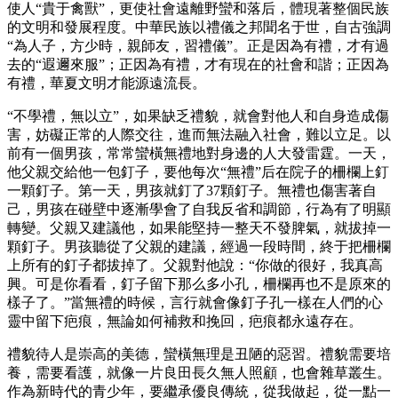
使人“貴于禽獸”，更使社會遠離野蠻和落后，體現著整個民族
的文明和發展程度。中華民族以禮儀之邦聞名于世，自古強調
“為人子，方少時，親師友，習禮儀”。正是因為有禮，才有過
去的“遐邇來服”；正因為有禮，才有現在的社會和諧；正因為
有禮，華夏文明才能源遠流長。
“不學禮，無以立”，如果缺乏禮貌，就會對他人和自身造成傷
害，妨礙正常的人際交往，進而無法融入社會，難以立足。以
前有一個男孩，常常蠻橫無禮地對身邊的人大發雷霆。一天，
他父親交給他一包釘子，要他每次“無禮”后在院子的柵欄上釘
一顆釘子。第一天，男孩就釘了37顆釘子。無禮也傷害著自
己，男孩在碰壁中逐漸學會了自我反省和調節，行為有了明顯
轉變。父親又建議他，如果能堅持一整天不發脾氣，就拔掉一
顆釘子。男孩聽從了父親的建議，經過一段時間，終于把柵欄
上所有的釘子都拔掉了。父親對他說：“你做的很好，我真高
興。可是你看看，釘子留下那么多小孔，柵欄再也不是原來的
樣子了。”當無禮的時候，言行就會像釘子孔一樣在人們的心
靈中留下疤痕，無論如何補救和挽回，疤痕都永遠存在。
禮貌待人是崇高的美德，蠻橫無理是丑陋的惡習。禮貌需要培
養，需要看護，就像一片良田長久無人照顧，也會雜草叢生。
作為新時代的青少年，要繼承優良傳統，從我做起，從一點一