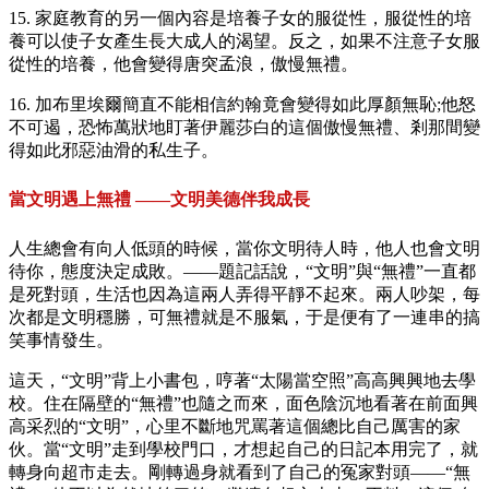
15. 家庭教育的另一個內容是培養子女的服從性，服從性的培
養可以使子女產生長大成人的渴望。反之，如果不注意子女服
從性的培養，他會變得唐突孟浪，傲慢無禮。
16. 加布里埃爾簡直不能相信約翰竟會變得如此厚顏無恥;他怒
不可遏，恐怖萬狀地盯著伊麗莎白的這個傲慢無禮、剎那間變
得如此邪惡油滑的私生子。
當文明遇上無禮 ——文明美德伴我成長
人生總會有向人低頭的時候，當你文明待人時，他人也會文明
待你，態度決定成敗。——題記話說，“文明”與“無禮”一直都
是死對頭，生活也因為這兩人弄得平靜不起來。兩人吵架，每
次都是文明穩勝，可無禮就是不服氣，于是便有了一連串的搞
笑事情發生。
這天，“文明”背上小書包，哼著“太陽當空照”高高興興地去學
校。住在隔壁的“無禮”也隨之而來，面色陰沉地看著在前面興
高采烈的“文明”，心里不斷地咒罵著這個總比自己厲害的家
伙。當“文明”走到學校門口，才想起自己的日記本用完了，就
轉身向超市走去。剛轉過身就看到了自己的冤家對頭——“無