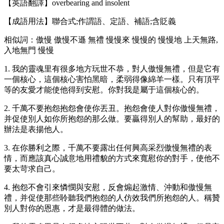
【英語翻譯】overbearing and insolent
【成語用法】聯合式;作謂語、定語、補語;含貶義
相似詞：傲慢 傲慢不遜 無禮 慢慢來 慢慢的 慢慢地 上天無路,
入地無門 慢慢
1. 我的靈魂里有很多地方玩世不恭，對人傲慢無禮，但是它有
一個核心，這個核心害怕黑暗，柔弱得像綿羊一樣。只有頂平
等的友愛才能使他得到安慰。你對我是屬于這個核心的。
2. 千萬不要抱怨抱怨會使你丟丑。抱怨會使人對你傲慢無禮，
并促使別人如你所抱怨的那么做。要贏得別人的幫助，最好的
辦法是表揚他人。
3. 在你勝利之際，千萬不要露出任何興高采烈傲慢無禮的表
情，而應該真心誠意地用禮貌的方式來寬慰你的對手，使他不
要太苛求自己。
4. 抱怨不會引來憐憫與安慰，反會煽起激情、沖動和傲慢無
禮，并促使那些聆聽我們抱怨的人仿效我們所抱怨的人。稱贊
別人對你的恩惠，才是最得體的做法。