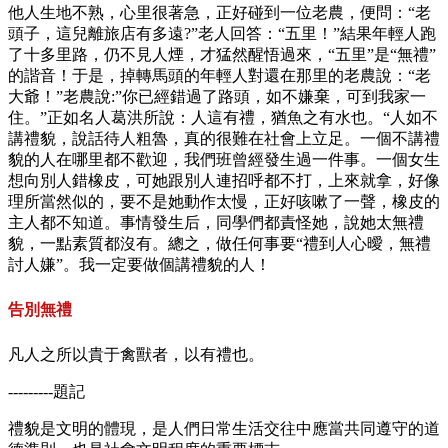
他人生地不熟，心里很著急，正好碰到一位老農，便問：“老
頭子，這兒離旅店有多遠?”老人回答：“五里！”結果年輕人跑
了十多里路，仍不見人煙，才猛然醒悟過來，“五里”是“無禮”
的諧音！于是，掉轉馬頭的年輕人對還在那里的老農說：“老
大爺！”老農說:”你已經錯過了路頭，如不嫌棄，可到我家一
住。”正如名人葛洪所說：人這有禮，猶魚之有水也。“人如不
講禮貌，說話待人粗魯，真的很難在社會上立足。一個不講禮
貌的人在哪里都不歡迎，我們班曾經發生過一件事。一個女生
想向別人錯橡皮，可她跟別人連招呼都不打，上來就拿，好像
理所當然似的，要不是她動作太慢，正好咳嗽了一聲，橡皮的
主人都不知道。事情發生后，同學們都責怪她，說她太無禮
貌，一點素質都沒有。總之，做任何事要“禮到人心曖，無禮
討人嫌”。我一定要做個講禮貌的人！
告別無禮
凡人之所以貴于禽獸者，以有禮也。
---------題記
禮貌是文明的體現，是人們日常生活交往中應當共同遵守的道