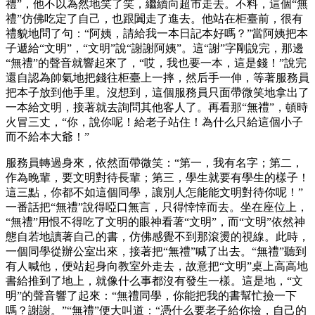
禮”，他不以為然地笑了笑，繼續向超市走去。不料，這個“無
禮”仿佛吃定了自己，也跟闐走了進去。他站在柜臺前，很有
禮貌地問了句：“阿姨，請給我一本日記本好嗎？”當阿姨把本
子遞給“文明”，“文明”說“謝謝阿姨”。這“謝”字剛說完，那邊
“無禮”的聲音就響起來了，“哎，我也要一本，這是錢！”說完
還自認為帥氣地把錢往柜臺上一摔，然后手一伸，等著服務員
把本子放到他手里。沒想到，這個服務員只面帶微笑地拿出了
一本給文明，接著就去詢問其他客人了。再看那“無禮”，頓時
火冒三丈，“你，說你呢！給老子站住！為什么只給這個小子
而不給本大爺！”
服務員轉過身來，依然面帶微笑：“第一，我有名字；第二，
作為晚輩，要文明對待長輩；第三，學生就要有學生的樣子！
這三點，你都不如這個同學，讓別人怎能能文明對待你呢！”
一番話把“無禮”說得啞口無言，只得悻悻而去。坐在座位上，
“無禮”用恨不得吃了文明的眼神看著“文明”，而“文明”依然神
態自若地讀著自己的書，仿佛感覺不到那滾燙的視線。此時，
一個同學從辦公室出來，接著把“無禮”喊了出去。“無禮”聽到
有人喊他，便站起身向教室外走去，故意把“文明”桌上高高地
書給推到了地上，就像什么事都沒有發生一樣。這是地，“文
明”的聲音響了起來：“無禮同學，你能把我的書幫忙撿一下
嗎？謝謝。”“無禮”便大叫道：“憑什么要老子給你撿，自己的