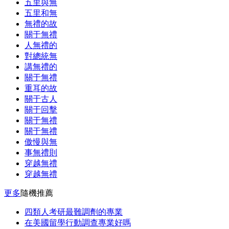
五里與無
五里和無
無禮的故
關于無禮
人無禮的
對總統無
講無禮的
關于無禮
重耳的故
關于古人
關于回擊
關于無禮
關于無禮
傲慢與無
事無禮則
穿越無禮
穿越無禮
更多
隨機推薦
四類人考研最難調劑的專業
在美國留學行動調查專業好嗎