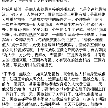
德準則，也是社會文明程度的重要標志。
禮貌和禮儀，是個人素養最直接的外現形式，也是交往的最前
沿。“敬人者，人恒敬之”，做到言談舉止彬彬有禮，是贏得別
人尊重的前提，也是成功交往的條件之一。心理學家亞德洛，
一次在美國中部一所大學演講，有些學生本來存心想跟他過不
去，但看到他臉上的笑容時，心里便產生了好感。等到他演講
完畢，全場響起熱烈的掌聲。一個學生塞給他一張紙條，上面
寫著：“亞德洛先生，你的微笑把我們征服了 。”禮貌不僅僅
使人“貴于禽獸”，更使社會遠離野蠻和落后，體現著整個民族
的文明和發展程度。中華民族以禮儀之邦聞名于世，自古強調
“為人子，方少時，親師友，習禮儀”。正是因為有禮，才有過
去的“遐邇來服”；正因為有禮，才有現在的社會和諧；正因為
有禮，華夏文明才能源遠流長。
“不學禮，無以立”，如果缺乏禮貌，就會對他人和自身造成傷
害，妨礙正常的人際交往，進而無法融入社會，難以立足。以
前有一個男孩，常常蠻橫無禮地對身邊的人大發雷霆。一天，
他父親交給他一包釘子，要他每次“無禮”后在院子的柵欄上釘
一顆釘子。第一天，男孩就釘了37顆釘子。無禮也傷害著自
己，男孩在碰壁中逐漸學會了自我反省和調節，行為有了明顯
轉變。父親又建議他，如果能堅持一整天不發脾氣，就拔掉一