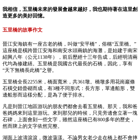
我相信，五里橋未來的發展會越來越好，我也期待著在這里創
造更多的美好回憶。
五里橋的故事作文
晉江安海鎮有一座古老的橋，叫做“安平橋”，俗稱“五里橋。”
這座橋是橫跨晉江安海和南安水頭兩鎮的海灘，是始建于南宋
紹興八年（公元1138年），前后歷經十三年告成，后經明清兩
代均為修建繕。五里橋是我國古代最長的石橋，因此，享有
“天下無橋長此橋”之譽。
五里橋全長2255米，橋面寬米，共361墩。橋墩多用花崗巖條
石橫交錯曡砌而成，有3種不同形式：長方形，單邊船形，雙
邊船形而這樣分配，是為了便于排水。
凡是到晉江地區游玩的朋友們都會去看五里橋。那天，我和爸
爸媽媽來到這里游玩。來到那兒的時候，只見旁邊會立著一塊
石碑，上面會刻一些文字，雖然這座橋已有800多年的歷史，
然而牌上的文字依然完整。
湖面上波濤滾滾，微波蕩漾。不論男女老少走在橋上都不會摔