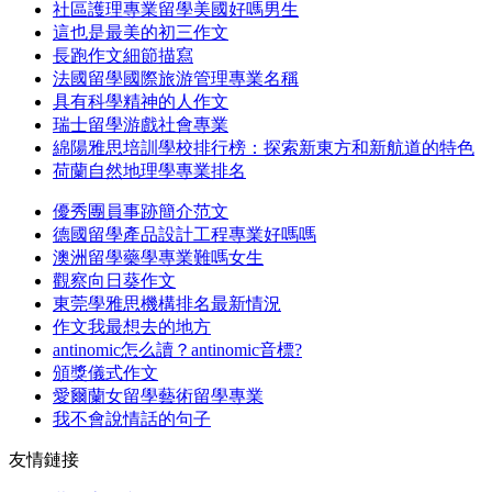
社區護理專業留學美國好嗎男生
這也是最美的初三作文
長跑作文細節描寫
法國留學國際旅游管理專業名稱
具有科學精神的人作文
瑞士留學游戲社會專業
綿陽雅思培訓學校排行榜：探索新東方和新航道的特色
荷蘭自然地理學專業排名
優秀團員事跡簡介范文
德國留學產品設計工程專業好嗎嗎
澳洲留學藥學專業難嗎女生
觀察向日葵作文
東莞學雅思機構排名最新情況
作文我最想去的地方
antinomic怎么讀？antinomic音標?
頒獎儀式作文
愛爾蘭女留學藝術留學專業
我不會說情話的句子
友情鏈接