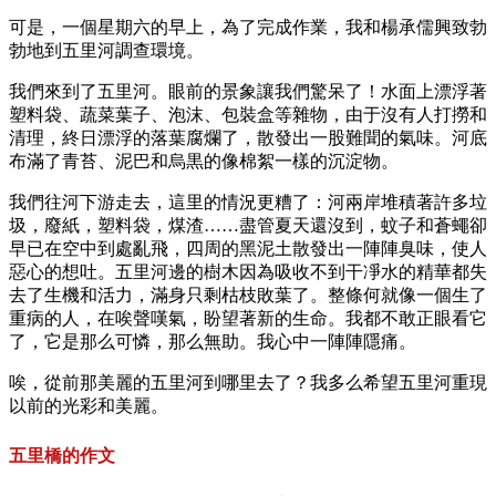
可是，一個星期六的早上，為了完成作業，我和楊承儒興致勃
勃地到五里河調查環境。
我們來到了五里河。眼前的景象讓我們驚呆了！水面上漂浮著
塑料袋、蔬菜葉子、泡沫、包裝盒等雜物，由于沒有人打撈和
清理，終日漂浮的落葉腐爛了，散發出一股難聞的氣味。河底
布滿了青苔、泥巴和烏黒的像棉絮一樣的沉淀物。
我們往河下游走去，這里的情況更糟了：河兩岸堆積著許多垃
圾，廢紙，塑料袋，煤渣……盡管夏天還沒到，蚊子和蒼蠅卻
早已在空中到處亂飛，四周的黑泥土散發出一陣陣臭味，使人
惡心的想吐。五里河邊的樹木因為吸收不到干凈水的精華都失
去了生機和活力，滿身只剩枯枝敗葉了。整條何就像一個生了
重病的人，在唉聲嘆氣，盼望著新的生命。我都不敢正眼看它
了，它是那么可憐，那么無助。我心中一陣陣隱痛。
唉，從前那美麗的五里河到哪里去了？我多么希望五里河重現
以前的光彩和美麗。
五里橋的作文