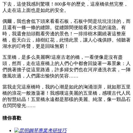
下去，這使我感到驚嘆！800多年的歷史，這座橋依然完整，
人走在這上面也是如此的安全。
偶爾，我也會低下頭來看看石板，石板中間是坑坑洼洼的，而
且還有一條一條的縫隙。從縫隙間便能看見水流的湍急。有
時，我還會抬頭觀看旁邊的景色！一排排樹木圍繞著這整座
橋，藍天白云，綠樹紅花，此情此景，讓人心魂俱靜。傾聽著
湖水的叮咚聲，更是回味無窮！
五里橋，是多么美麗啊!這座古老的橋，一看便像是沒有盡
頭，然而，走在這座橋上的人們心中都會回旋著一幕景象：人
們挑著擔子從這里路過，許多婦女們也在河岸邊洗衣裳，一陣
微風吹過，人們露出愉快的笑容……
當我走完這座橋時，我的心潮是如此的洶涌澎湃，就如那五里
橋的浪花一般激蕩著！我感嘆這美麗的五里橋，感嘆古代人民
的智慧結晶！五里橋永遠都是那樣的美麗、純潔，像一顆晶石
在閃閃發光……
猜你喜歡