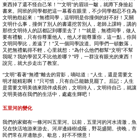
東西掉了還不怪自己笨！”“文明”的眉頭一皺，就蹲下身撿起
書來。同班的同學都把這一幕看在眼里，不少同學都忍不住為
文明抱怨起來：“無禮同學，這明明是你撞倒的好不好！又關
文明什么事，撞倒了別人的書還挖苦別人，老師上課時，講的
那些文明待人的話都記到哪里去了！”“就是，無禮同學，做人
要有禮貌，只有你尊重他人，他人才能尊重你，這一點，你與
文明同學比，差遠了！”又一個同學說道。同學們一頓數落，
又把無禮氣得不輕，心里就想：“為什么他們都幫“文明”不幫
我呢？我的學習又不比他差哪？”哼，一群沒有眼光的東西！
說完，就大步走出了教室。
“文明”看著“無禮”離去的背影，嘀咕道：“人生，還是需要文
明才能精彩啊！”只可惜，只有自己能聽見罷了。后記：人生
是需要文明美德來陪伴成長的，文明待人，文明待自己，就讓
文明美德在我們的生活中，處處生輝吧！
五里河的變化
我們的家鄉有一條河叫五里河。以前，五里河的河水清澈，魚
兒在快活地游來游去。河岸邊綠樹成蔭，野花盛開。傍晚，市
民們常在岸邊散步、歇息，好不不愜意！