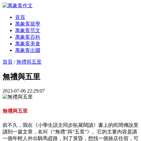
首頁
萬象客留學
萬象客范文
萬象客百科
萬象客美食
萬象客出國
首頁
/
無禮與五里
無禮與五里
2023-07-06 22:29:07
無禮與五里
前不久，我在《小學生語文同步拓展閱讀》書上的民間傳說里
讀到一篇文章，名叫《“無禮”與“五里”》。它的主要內容是講
一個年輕人外出騎馬趕路，到了黃昏，想找一個旅店住宿，可