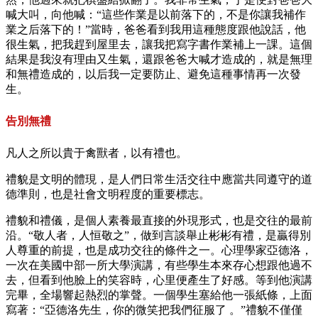
喊大叫，向他喊：“這些作業是以前落下的，不是你讓我補作
業之后落下的！”當時，爸爸看到我用這種態度跟他說話，他
很生氣，把我趕到屋里去，讓我把寫字書作業補上一課。這個
結果是我沒有理由又生氣，還跟爸爸大喊才造成的，就是無理
和無禮造成的，以后我一定要防止、避免這種事情再一次發
生。
告別無禮
凡人之所以貴于禽獸者，以有禮也。
禮貌是文明的體現，是人們日常生活交往中應當共同遵守的道
德準則，也是社會文明程度的重要標志。
禮貌和禮儀，是個人素養最直接的外現形式，也是交往的最前
沿。“敬人者，人恒敬之”，做到言談舉止彬彬有禮，是贏得別
人尊重的前提，也是成功交往的條件之一。心理學家亞德洛，
一次在美國中部一所大學演講，有些學生本來存心想跟他過不
去，但看到他臉上的笑容時，心里便產生了好感。等到他演講
完畢，全場響起熱烈的掌聲。一個學生塞給他一張紙條，上面
寫著：“亞德洛先生，你的微笑把我們征服了 。”禮貌不僅僅