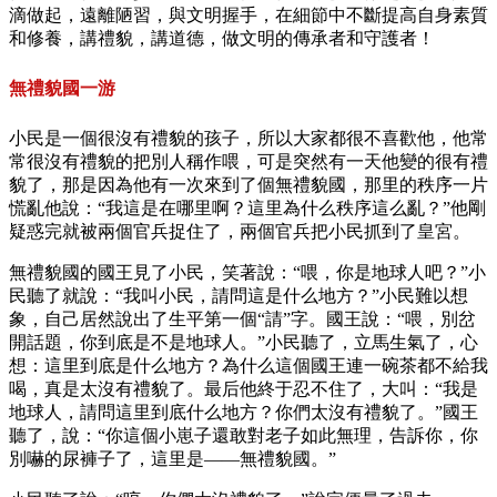
滴做起，遠離陋習，與文明握手，在細節中不斷提高自身素質
和修養，講禮貌，講道德，做文明的傳承者和守護者！
無禮貌國一游
小民是一個很沒有禮貌的孩子，所以大家都很不喜歡他，他常
常很沒有禮貌的把別人稱作喂，可是突然有一天他變的很有禮
貌了，那是因為他有一次來到了個無禮貌國，那里的秩序一片
慌亂他說：“我這是在哪里啊？這里為什么秩序這么亂？”他剛
疑惑完就被兩個官兵捉住了，兩個官兵把小民抓到了皇宮。
無禮貌國的國王見了小民，笑著說：“喂，你是地球人吧？”小
民聽了就說：“我叫小民，請問這是什么地方？”小民難以想
象，自己居然說出了生平第一個“請”字。國王說：“喂，別岔
開話題，你到底是不是地球人。”小民聽了，立馬生氣了，心
想：這里到底是什么地方？為什么這個國王連一碗茶都不給我
喝，真是太沒有禮貌了。最后他終于忍不住了，大叫：“我是
地球人，請問這里到底什么地方？你們太沒有禮貌了。”國王
聽了，說：“你這個小崽子還敢對老子如此無理，告訴你，你
別嚇的尿褲子了，這里是——無禮貌國。”