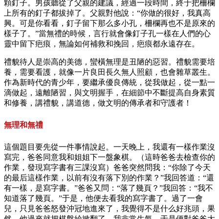
顆釘子。男孩聽從了父親的建議，經過一段時間，終于把柵欄
上所有的釘子都拔掉了。父親對他說：“你做的很好，我真高
興。可是你看看，釘子留下那么多小孔，柵欄再也不是原來的
樣子了。”當無禮的時候，言行就會像釘子孔一樣在人們的心
靈中留下疤痕，無論如何補救和挽回，疤痕都永遠存在。
禮貌待人是崇高的美德，蠻橫無理是丑陋的惡習。禮貌需要培
養，需要看護，就像一片良田長久無人照顧，也會雜草叢生。
作為新時代的青少年，要繼承優良傳統，從我做起，從一點一
滴做起，遠離陋習，與文明握手，在細節中不斷提高自身素質
和修養，講禮貌，講道德，做文明的傳承者和守護者！
無理和無禮
這個題目要先從一件事情說起。一天晚上，我還有一樣作業沒
寫完，爸爸同意我和姐姐下一盤象棋。（這時爸爸去檢查你的
作業，發現寫字書有三課沒寫）爸爸突然問我：“你除了今天
的最后這樣作業，以前有沒有落下別的作業？”我回答道：“還
有一樣，是寫字書。”爸爸又問：“落了幾頁？”我回答：“我不
知道落了幾頁。”于是，他便去看我的寫字書了。過了一會
兒，只見爸爸怒發沖冠地進來了，我覺得不是什么好兆頭，果
然，他過來就把棋盤給掀翻了。我非常生氣，于是便對爸爸大