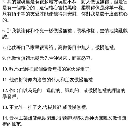
5. 我的靈魂里是有很多地方玩世不恭，對人傲慢無禮，但是它
是有一個核心的，這個核心害怕黑暗，柔弱得像是綿羊一樣。
只有頂平等的友愛才能使他得到安慰。你對我是屬于這個核心
的。
6. 那我就讓你和令兒一樣傲慢無禮，裝模作樣，盡情地搗亂戲
謔。
7. 他仗著自己家里很富裕，高傲得目中無人，傲慢無禮。
9. 他傲慢無禮地朝元先生沖過來，面露怒容。
10. 哼,他已經把那個傲慢無禮的家伙趕走了.
11. 他們對待佩內洛普的仆人和朋友傲慢無禮.
12. 作出自以為是的、逞能的、諷刺的、或傲慢無禮的評論的
暴發戶。
13. 不允許一推了之,含糊其辭,或傲慢無禮。
14. 云林工架雄健氣度閑雅,很能體現關羽既神勇無敵又傲慢無
禮的風范。