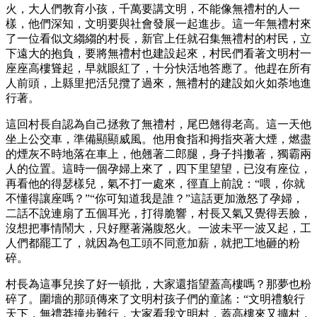
火，大人們教育小孩，千萬要講文明，不能像無禮村的人一
樣，他們深知，文明要與社會發展一起進步。這一年無禮村來
了一位看似文縐縐的村長，新官上任就召集無禮村的村民，立
下遠大的抱負，要將無禮村也建設起來，村民們看著文明村一
座座高樓聳起，早就眼紅了，十分快活地答應了。他趕在所有
人前頭，上縣里把活兒攬了過來，無禮村的建設如火如荼地進
行著。
這回村長自認為自己拯救了無禮村，尾巴翹得老高。這一天他
坐上公交車，準備顯顯威風。他用食指和拇指夾著大煙，燃盡
的煙灰不時地落在車上，他翹著二郎腿，身子抖擻著，獨霸兩
人的位置。這時一個孕婦上來了，四下里望望，已沒有座位，
再看他的得瑟樣兒，氣不打一處來，徑直上前說：“喂，你就
不懂得讓座嗎？”“你可知道我是誰？”這話更加激怒了孕婦，
二話不說連扇了五個耳光，打得脆響，村長又氣又覺得丟臉，
沒想把事情鬧大，只好壓著滿腹怒火。一波未平一波又起，工
人們都罷工了，就因為包工頭不同意加薪，就把工地砸的粉
碎。
村長為這事兒挨了好一頓批，大家還指望蓋高樓嗎？那夢也粉
碎了。圍墻的那頭傳來了文明村孩子們的童謠：“文明禮貌行
天下，無禮莽撞步難行，大家看我文明村，蓋高樓來又擴村，