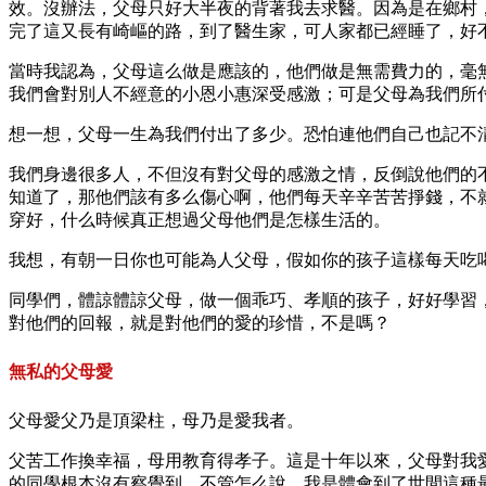
效。沒辦法，父母只好大半夜的背著我去求醫。因為是在鄉村
完了這又長有崎嶇的路，到了醫生家，可人家都已經睡了，好
當時我認為，父母這么做是應該的，他們做是無需費力的，毫
我們會對別人不經意的小恩小惠深受感激；可是父母為我們所
想一想，父母一生為我們付出了多少。恐怕連他們自己也記不
我們身邊很多人，不但沒有對父母的感激之情，反倒說他們的
知道了，那他們該有多么傷心啊，他們每天辛辛苦苦掙錢，不
穿好，什么時候真正想過父母他們是怎樣生活的。
我想，有朝一日你也可能為人父母，假如你的孩子這樣每天吃
同學們，體諒體諒父母，做一個乖巧、孝順的孩子，好好學習
對他們的回報，就是對他們的愛的珍惜，不是嗎？
無私的父母愛
父母愛父乃是頂梁柱，母乃是愛我者。
父苦工作換幸福，母用教育得孝子。這是十年以來，父母對我
的同學根本沒有察覺到。不管怎么說，我是體會到了世間這種