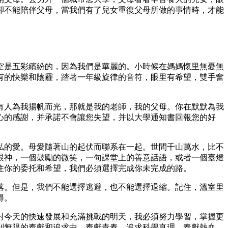
卻不能陪伴父母，當我們有了兒女重復父母所做的事情時，才能
空是五彩繽紛的，因為我們是華麗的。小時候在媽媽懷里無憂無
有的快樂和陰霾，踏著一年級旋律的音符，眼里有希望，雙手奮
有人為我揚帆而光，那就是我的老師，我的父母。你在默默為我
心的感謝，并承諾不會讓您失望，并以大學通知書回報您的好
私的愛。母愛隨著山的起伏而聯系在一起。世間千山萬水，比不
眼神，一個鼓勵的微笑，一句課堂上的善意話語，或者一個臺燈
住你的委托和希望，我們必須選擇完成你未完成的路。
落。但是，我們不能選擇逃避，也不能選擇退縮。記住，溫室里
得。
對今天的快速發展和充滿挑戰的明天，我必須努力學習，掌握更
到無限的奉獻和追求中，奉獻青春，追求科學真理，奉獻熱血，