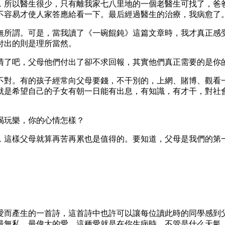
，所以醫生很少，只有離我家七八里地的一個老醫生可找了，爸
不容易才使人家答應給看一下。最后經過醫生的治療，我病愈了
無所謂。可是，當我讀了《一碗餛鈍》這篇文章時，我才真正感
付出的則是理所當然。
清了吧，父母他們付出了卻不求回報，其實他們真正需要的是你
不對。有的孩子經常向父母要錢，不干別的，上網、賭博、觀看
就是希望自己的子女有朝一日能有出息，有知識，有才干，對社
喝玩樂，你的心情怎樣？
，這樣父母就算再苦再累也是值得的。要知道，父母是我們的第
愛而產生的一首詩，這首詩中也許可以讓每位讀此時的同學感到
最無私，最偉大的愛。這種愛就是在你生病時，不管是什么天氣