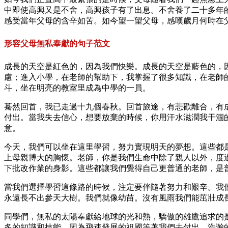
中即使高興又是不舍，高興孩子有了出息。不舍養了二十多年
感受當年父母的含辛如苦。如今望一望父母，感嘆歲月何時在
形容父母無私奉獻的句子范文
成長的天空是紅色的，因為我們快樂。成長的天空是藍色的，
慮；進入小學，在老師的幫助下，我掌握了很多知識，在老師
斗，坐在明亮的教室里成為中學的一員。
驀然回首，我已走過十九個春秋。回首旅途，有悲歡離合，有
付出。當我失去信心，想要放棄的時候，你用汗水滋潤我干涸
意。
今天，我們可以坐在這里學習，努力實現明天的夢想。這些都
上母親博大的胸懷。老師，你是我們生命中除了親人以外，度
下批改作業的身影。這些都讓我們覺得自己更普通的老師，是
當我們選擇學習這條路的時候，注定要伴隨著努力和艱辛。我
永遠長不出參天大樹。我們就像幼苗。沒有風雨我們能茁壯成
同學們，無私的太陽奉獻給地球的光和熱，驕傲的雄鷹追求的
多的知識和技能。因為飛速發展的祖國等著我們去付出，浩瀚