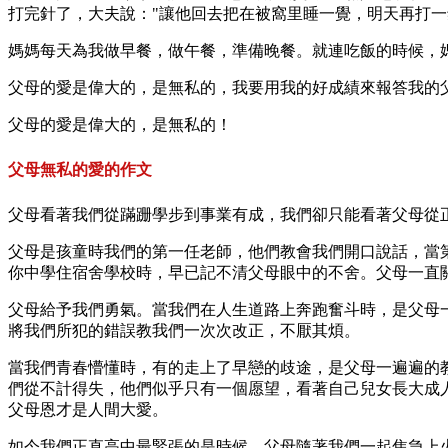
打完針了，大夫說："讓他回去把在被窩里睡一覺，明天再打一
媽媽每天為我做早餐，做午餐，準備晚餐。就連吃飯的時候，
父母的愛是偉大的，是無私的，我要用我的好成績來報答我的
父母的愛是偉大的，是無私的！
父母無私的愛的作文
父母看著我們從蹣跚學步到事業有成，我們卻只能看著父母從
父母是孩童時我們的第一任老師，他們教會我們開口說話，當
你中學住宿舍學校時，早已記不清父母眼中的不舍。父母一直
父母給予我們勇氣。當我們在人生道路上奔跑奮斗時，是父母
將我們所犯的錯誤教我們一次次改正，不厭其煩。
當我們青春懵懂時，有的走上了早戀的歧途，是父母一遍遍的
們從不計得失，他們似乎只有一個愿望，看著自己兒女長大成
父母恩才是人間大愛。
如今我們正直高中最緊張的是時候，父母隨著我們一起焦急上