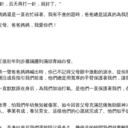
針，后天再打一針，就好了。"
媽媽還是一直在忙碌著。我有不會的題時，爸爸總是認真的為我
父母。爸爸媽媽，我愛你們！
正值壯年到步履蹣跚到滿頭青絲白發。
第一聲爸爸媽媽喊出時，你已不記得父母眼中激動的淚水。從你
關注成長指引我們前進，他們總是用寬厚的手臂保護著我們，讓
一直默默跟在身后，為我們加油打氣。是他們一直保護著我們，
教導，怕我們年幼無知被傷害。如今回首父母充滿悲痛無助眼神
人。事業有成，養兒育女。這樣他們的心愿就完成了。他們似乎
火，高考結束后我們還能陪父母多久，幾個月的時間我們就要離