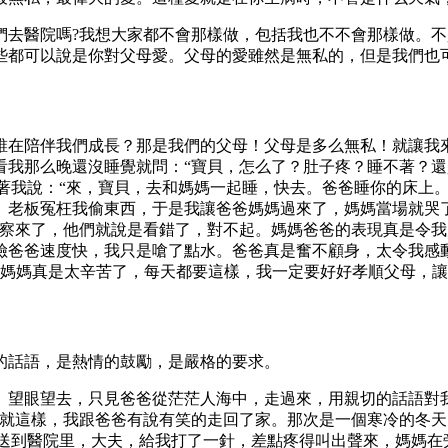
們去醫院嗎?我想大家都不會那樣做，包括我也不不會那樣做。
些都可以說是你對父母愛。父母的愛雖然是無私的，但是我們也
誰在陪伴我們成長？那是我們的父母！父母是多么無私！就讓我
我那么晚還沒睡覺就問：“寶貝，怎么了？肚子疼？睡不著？還
看著我說：“來，寶貝，去和媽媽一起睡，快去。爸爸睡你的床上。”
。老板冤枉我偷東西，于是我讓爸爸媽媽過來了，媽媽當場就哭
察來了，他們就說是看錯了，對不起。媽媽爸爸的表現真是令我震
速度快，我只是嗆了點水。爸爸真是奮不顧身，太令我感動了....
...爸爸媽媽真是太辛苦了，每天都要這樣，我一定要好好孝順父母，
的話語，是熱情的鼓勵，是嚴格的要求。
。望眼望去，只見爸爸從茫茫人海中，走過來，用親切的話語對
就這樣，我跟爸爸有說有笑的走回了家。那次是一個寒冷的冬天
我送到醫院里，大夫，給我打了一針，差點疼得叫出聲來，媽媽