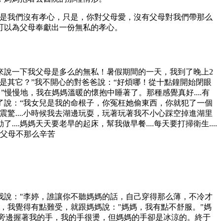
不是我們沒有孝心，只是，你對父母愛，沒有父母對我們帶那么
可以為父母奉獻出一份無私的孝心。
來說一下我父母是多么的無私！暑假期間的一天，我到了晚上2
是其它？”我不開心的對爸爸說：“好煩哪！從十點鐘開始閉眼
慢慢地，我在媽媽溫暖的懷抱中睡著了。那種感覺真好....有
了說：“我女兒是我的命根子，你冤枉她偷東西，你就犯了一個
驚....小時候我去湖邊玩耍，玩著玩著我不小心踩空掉進湖里
媽媽天天要老早的起床，幫我做早餐....每天要打掃衛生....
讓父母不那么辛苦
我說："李婷，誰讓你不聽媽媽的話，自己穿得那么薄，不冷才
，我覺得有點難受，就跟媽媽說："媽媽，我有點不舒服。"媽
在旁邊握著我的手，我的手很燙，但媽媽的手卻是冰涼的。終于