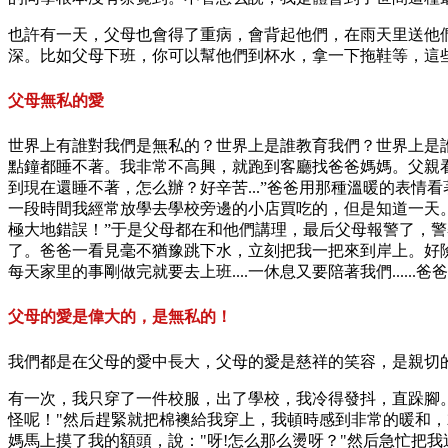
也許有一天，父母也會得了重病，會背起他們，在雨天里送他
深。比如父母下班，你可以幫他們到杯水，拿一下拖鞋等，這
父母無私的愛
世界上有誰對我們是無私的？世界上是誰教育我們？世界上是
點鐘都睡不著。我非常不高興，就跑到客廳找爸爸媽媽。父親看
到現在還睡不著，怎么辦？好辛苦...”爸爸用那種溫暖的表情
一段時間我經常放學去學校旁邊的小店買吃的，但是知道一天
極大地錯誤！”于是父母都在和他們講理，最后父母報警了，警
了。爸爸一看見毫不猶豫跳下水，立刻把我一把來到岸上。好險爸爸
每天家里的事剛做完就要去上班....一休息又要陪著我們...
父母的愛是偉大的，是無私的！
我們都是在父母的愛中長大，父母的愛是慈祥的笑容，是親切
有一次，我只穿了一件校服，出了學校，我冷得發抖，直跺腳
怪呢！"然后趕緊就把棉襖給我穿上，我頓時感到非常的暖和，
媽馬上摸了我的額頭，說："呀!怎么那么燙呀？"然后急忙把