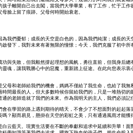
的孩子離開自己出去闖，當我們大學畢業，有了工作，忙于工作
父母臉上留了痕跡。父母何時開始衰老。
因為我們憂郁；成長的天空是白色的，因為我們純潔；成長的天
的啟發下，我對未來有著無限的憧憬；今天，我們克服了初中所
成功與失敗，但我毅然撐起理想的風帆，勇往直前，但我身后總
的靈魂，讓我戰勝心中的惡魔，重新踏上征途。在此向您表示衷
是父母和老師給我們的機會，媽媽不僅給了我生命，也給了我無
過時間最長的人，但大多數時候你留給我們的，只是一堆熱切的
普通的老師造就了我們的未來。作為我明天的主人，我們必須記
們會在學習的路上遇到期待的晴天，不會少了不想面對的起起落
長嗎？顯而易見，懸掛在天空的彩虹之美，只有通過風雨才能獲
是白云藍天。現實生活要在不斷的奉獻和追求中延續和升華！面
的科學知識等著我們去追求。國旗下熱血的孩子們，把生命投入