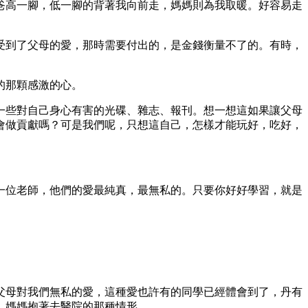
爸高一腳，低一腳的背著我向前走，媽媽則為我取暖。好容易走
。
受到了父母的愛，那時需要付出的，是金錢衡量不了的。有時，
的那顆感激的心。
一些對自己身心有害的光碟、雜志、報刊。想一想這如果讓父母
會做貢獻嗎？可是我們呢，只想這自己，怎樣才能玩好，吃好，
一位老師，他們的愛最純真，最無私的。只要你好好學習，就是
父母對我們無私的愛，這種愛也許有的同學已經體會到了，丹有
，媽媽抱著去醫院的那種情形。