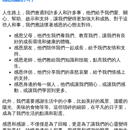
人生路上，我們會遇到許多人和許多事，他們給予我們愛、關
心、幫助、啟示和支持，讓我們變得更加強大和成熟。對于這
些人和事，我們應該懷著感恩的心態去對待。
感恩父母，他們生我們養我們、教育我們，讓我們有良
好的成長環境和健康的體魄。
感恩朋友，他們陪伴我們一起成長，給予我們友情和支
持。
感恩老師，他們教給我們知識和技能，點亮我們的人
生。
感恩伴侶，他們分享我們的喜怒哀樂，給予我們情感上
的支持。
感恩身邊的每一個人，他們或讓我們開心，或讓我們感
動，或讓我們學習到更多。
此外，我們還要感謝生活中的小事，比如美好的風景、溫暖的
陽光、美味的食物等等。這些瑣碎的細節，在平凡的日子里，
成為了我們生活的點滴和彩蛋。
感恩和感謝，不僅僅是為了回報，更是為了讓我們的心靈變得