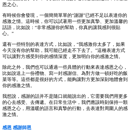
恩之心。
有時候你會發現，一個簡簡單單的“謝謝”已經不足以表達你的
感激之情。這時候，你可以試著用一些更加真摯、更加溫馨的
話語，比如說：“非常感謝你的幫助，你真的讓我感到很貼
心。”
還有一些特別的表達方式，比如說，“我感激你太多了，如果
今天沒有你的幫助，我可能已經走不下去了。”這種表達方式
可以讓對方感受到你的感情深度，更加明白你的感激之情。
除此之外，我們也可以通過一些具體的行動來表達感恩之心，
比如說送上一份禮物、寫一封感謝信、為對方做一頓好吃的飯
菜等等。這些都是很好的方式，能夠讓對方更加深刻地體會到
你的感激之情。
我想說，感謝的話并不是隨口就能說出的，它需要我們用更多
的心去感受、去傳遞。在日常生活中，我們應該時刻保持一顆
感恩之心，用溫暖的語言和真摯的行動，去表達對周圍人的感
激之情。
感恩 感謝師恩