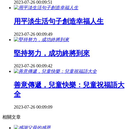
2023-07-26 00:09:51
用平淡生活句子創造幸福人生
2023-07-26 00:09:49
堅持努力，成功終將到來
2023-07-26 00:09:42
善意傳遞，兒童快樂：兒童祝福語大
全
2023-07-26 00:09:09
相關文章