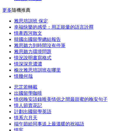
更多
隨機推薦
雅思培訓班 保定
幸福快樂的感受：用正能量的語言詮釋
情牽西河散文
韓國出國留學總結報告
雅思聽力到時間沒有停筆
雅思聽力環境問題
情況說明書寫格式
情深深意濃濃
榆次雅思培訓班在哪里
情幾何哉
悲芷若轉載
出國留學咖啡
情侶晚安語錄唯美情侶之間最甜蜜的晚安句子
情人節賣花記
計劃出國留學英語
情系六月天
端午節給同事送上最溫暖的祝福語
情牢