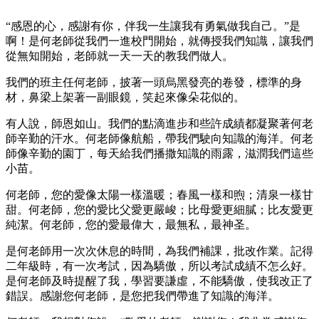
“感恩的心，感謝有你，伴我一生讓我有勇氣做我自己。”是
啊！是何老師從我們一進校門開始，就傳授我們知識，讓我們
從無知開始，老師就一天一天的教我們做人。
我們的班主任何老師，披著一頭烏黑發亮的卷發，標準的身
材，鼻梁上架著一副眼鏡，笑起來像朵花似的。
有人說，師恩如山。我們的點滴進步和些許成績都凝聚著何老
師辛勤的汗水。何老師像航船，帶我們駛向知識的海洋。何老
師像辛勤的園丁，每天給我們播撒知識的雨露，滋潤我們這些
小苗。
何老師，您的愛像太陽一樣溫暖；春風一樣和煦；清泉一樣甘
甜。何老師，您的愛比父愛更嚴峻；比母愛更細膩；比友愛更
純潔。何老師，您的愛最偉大，最無私，最神圣。
是何老師用一次次休息的時間，為我們補課，批改作業。記得
二年級時，有一次考試，因為驕傲，所以考試成績不怎么好。
是何老師及時提醒了我，學習要謙虛，不能驕傲，使我改正了
錯誤。感謝您何老師，是您把我們帶進了知識的海洋。