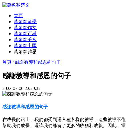
首頁
萬象客留學
萬象客作文
萬象客百科
萬象客美食
萬象客出國
萬象客雅思
首頁
/
感謝教導和感恩的句子
感謝教導和感恩的句子
2023-07-06 22:29:32
感謝教導和感恩的句子
在成長的路上，我們都受到過各種各樣的教導，這些教導不僅
幫助我們成長，還讓我們擁有了更多的收獲和成就。因此，當