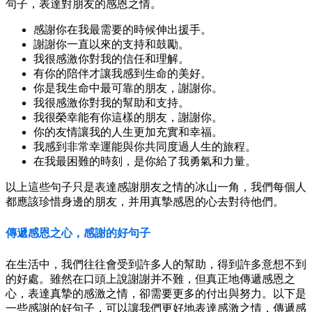
句子，表達對朋友的感恩之情。
感謝你在我最需要的時候伸出援手。
謝謝你一直以來的支持和鼓勵。
我很感激你對我的信任和理解。
有你的陪伴才讓我感到生命的美好。
你是我生命中最可靠的朋友，謝謝你。
我很感激你對我的幫助和支持。
我很榮幸能有你這樣的朋友，謝謝你。
你的友情讓我的人生更加充實和幸福。
我感到非常幸運能與你共同度過人生的旅程。
在我最困難的時刻，是你給了我勇氣和力量。
以上這些句子只是表達感謝朋友之情的冰山一角，我們每個人
都應該珍惜身邊的朋友，并用真摯感恩的心去對待他們。
傳遞感恩之心，感謝的好句子
在生活中，我們往往會受到許多人的幫助，得到許多意想不到
的好處。雖然在口頭上說謝謝并不難，但真正地傳遞感恩之
心，表達真摯的感激之情，卻需要更多的付出與努力。以下是
一些感謝的好句子，可以讓我們更好地表達感激之情，傳遞感