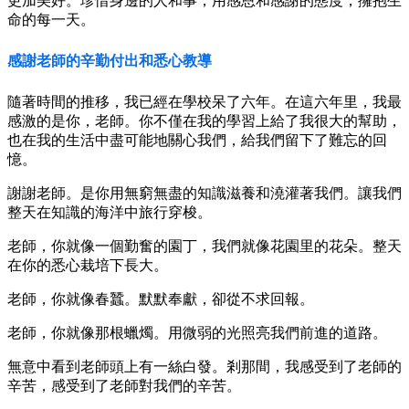
更加美好。珍惜身邊的人和事，用感恩和感謝的態度，擁抱生
命的每一天。
感謝老師的辛勤付出和悉心教導
隨著時間的推移，我已經在學校呆了六年。在這六年里，我最
感激的是你，老師。你不僅在我的學習上給了我很大的幫助，
也在我的生活中盡可能地關心我們，給我們留下了難忘的回
憶。
謝謝老師。是你用無窮無盡的知識滋養和澆灌著我們。讓我們
整天在知識的海洋中旅行穿梭。
老師，你就像一個勤奮的園丁，我們就像花園里的花朵。整天
在你的悉心栽培下長大。
老師，你就像春蠶。默默奉獻，卻從不求回報。
老師，你就像那根蠟燭。用微弱的光照亮我們前進的道路。
無意中看到老師頭上有一絲白發。剎那間，我感受到了老師的
辛苦，感受到了老師對我們的辛苦。