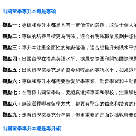
出國留學專升本還是專碩
觀點一：
專碩和專升本都是具有一定價值的選擇，取決于個人
觀點二：
專碩的培養目標更為明確，適合有明確職業規劃并想
觀點三：
專升本注重全面性的知識儲備，適合想提升知識水平
觀點四：
出國留學在提高英語水平、擴展交際圈和開拓國際視
觀點五：
出國留學需要充足的資金和較高的英語水平，如果這
觀點六：
專碩和專升本都需要熱愛所學專業、勤奮學習和主動
觀點七：
在選擇出國留學時，要認真選擇專業和學校，注重學
觀點八：
無論選擇哪種留學方式，都要有堅定的信念和踏實的
觀點九：
走向留學需要充分準備，但更重要的是面對挑戰時要
出國留學專升本還是專升碩